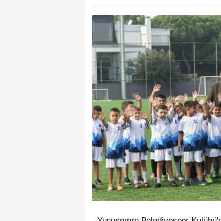
Yunusemre Belediyespor Kulübü'nü