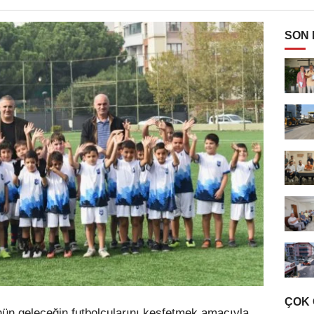
SON
ÇOK
n geleceğin futbolcularını keşfetmek amacıyla