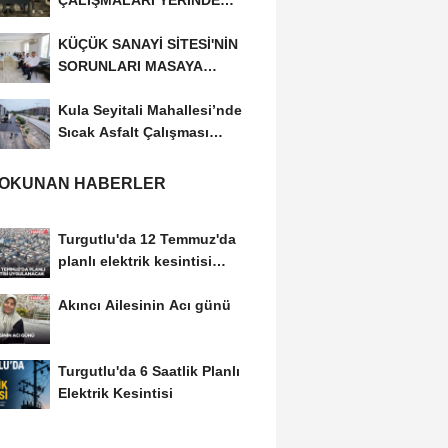
ÇALIŞMALARI YERİNDE
İNCELEDİ
KÜÇÜK SANAYİ SİTESİ'NİN
SORUNLARI MASAYA
YATIRILDI
Kula Seyitali Mahallesi’nde
Sıcak Asfalt Çalışması
Tamamlandı
 OKUNAN HABERLER
Turgutlu'da 12 Temmuz'da
planlı elektrik kesintisi
uygulanacak
Akıncı Ailesinin Acı günü
Turgutlu'da 6 Saatlik Planlı
Elektrik Kesintisi