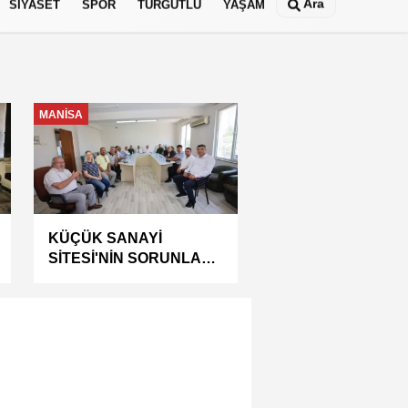
Ara
SİYASET
SPOR
TURGUTLU
YAŞAM
GÜNDEM
7 Ağustos Cuma Günü
Turgutlu'da Elektrik
Kesintisi Yapılacak