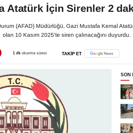
 Atatürk İçin Sirenler 2 da
il Durum (AFAD) Müdürlüğü, Gazi Mustafa Kemal Atatü
olan 10 Kasım 2025'te siren çalınacağını duyurdu.
1 dk
okunma süresi
TAKİP ET
SON