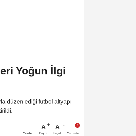
ri Yoğun İlgi
 düzenlediği futbol altyapı
ildi.
A
A
Büyüt
Küçült
Yazdır
Yorumlar