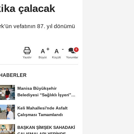
kika çalacak
rk'ün vefatının 87. yıl dönümü
A
A
Büyüt
Küçült
Yazdır
Yorumlar
 HABERLER
Manisa Büyükşehir
Belediyesi “Sağlıklı İşyeri”
Sertifikasını...
Keli Mahallesi'nde Asfalt
Çalışması Tamamlandı
BAŞKAN ŞİMŞEK SAHADAKİ