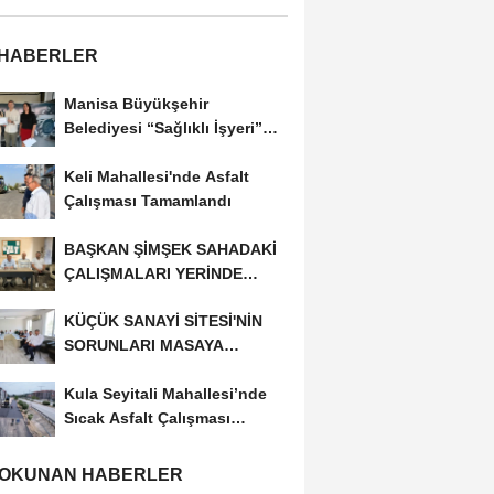
 HABERLER
Manisa Büyükşehir
Belediyesi “Sağlıklı İşyeri”
Sertifikasını...
Keli Mahallesi'nde Asfalt
Çalışması Tamamlandı
BAŞKAN ŞİMŞEK SAHADAKİ
ÇALIŞMALARI YERİNDE
İNCELEDİ
KÜÇÜK SANAYİ SİTESİ'NİN
SORUNLARI MASAYA
YATIRILDI
Kula Seyitali Mahallesi’nde
Sıcak Asfalt Çalışması
Tamamlandı
 OKUNAN HABERLER