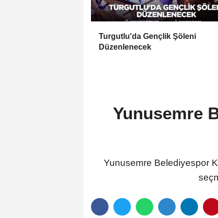
Turgutlu'da Gençlik Şöleni
Düzenlenecek
Yunusemre Be
Yunusemre Belediyespor Kul
seçm