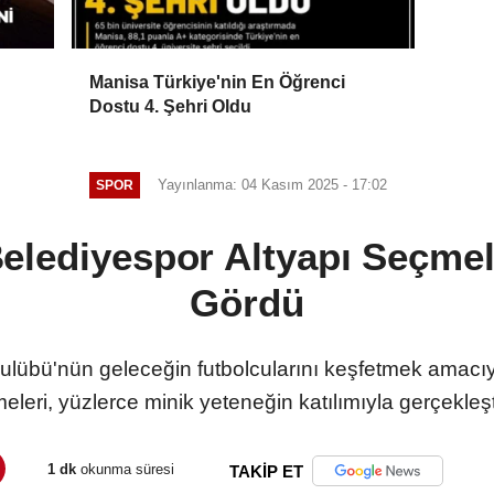
Manisa Türkiye'nin En Öğrenci
Dostu 4. Şehri Oldu
Yayınlanma: 04 Kasım 2025 - 17:02
SPOR
lediyespor Altyapı Seçmele
Gördü
übü'nün geleceğin futbolcularını keşfetmek amacıyla
eleri, yüzlerce minik yeteneğin katılımıyla gerçekleştir
1 dk
okunma süresi
TAKİP ET