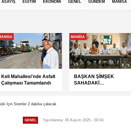
ASAYİŞ
EĞİTİM
EKONOMİ
GENEL
GÜNDEM
MANİSA
izlilik İlkeleri
EKONOMİ
MANİSA
Kuru meyve sektörü 2
Kaymakam Yazar'dan
milyar dolar ihracat
Başkan Şimşek'e Ziyaret
hedefi için Ankara’dan
destek istedi
ürk İçin Sirenler 2 dakika çalacak
Yayınlanma: 05 Kasım 2025 - 00:04
GENEL