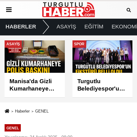
HABERLER
ASAYİŞ
EĞİTİM
EKONOM
SPOR
GÜNDEM
Turgutlu
Turgutlu'da İki
Belediyespor'un
Mahallede Planlı
Fikstürü Belli
Elektrik Kesintisi
Oldu
Haberler
GENEL
GENEL
Yayınlanma: 24 Aralık 2025 - 09:00