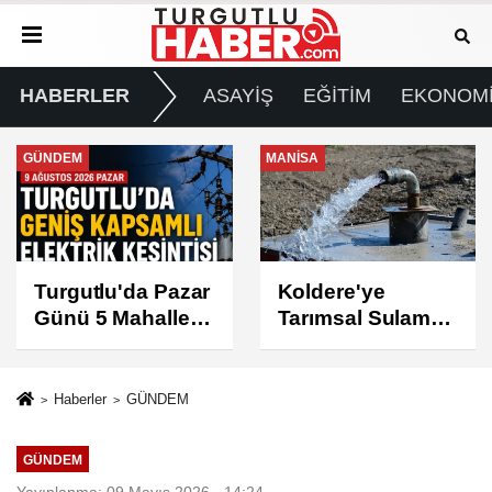
HABERLER
ASAYİŞ
EĞİTİM
EKONOM
MANİSA
GÜNDEM
Koldere'ye
Manisa'da 1.200
Tarımsal Sulama
Kınalı Keklik
Desteği
Doğaya Salındı
Haberler
GÜNDEM
GÜNDEM
Yayınlanma: 09 Mayıs 2026 - 14:24