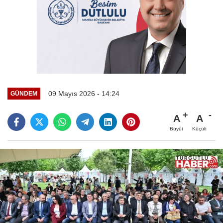
09 Mayıs 2026 - 14:24
GÜNDEM
A
A
Büyüt
Küçült