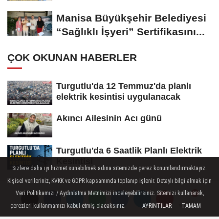
Kesintisi Yapılacak
Manisa Büyükşehir Belediyesi
“Sağlıklı İşyeri” Sertifikasını...
ÇOK OKUNAN HABERLER
Turgutlu'da 12 Temmuz'da planlı
elektrik kesintisi uygulanacak
Akıncı Ailesinin Acı günü
Turgutlu'da 6 Saatlik Planlı Elektrik
Kesintisi
Sizlere daha iyi hizmet sunabilmek adına sitemizde çerez konumlandırmaktayız.
Kişisel verileriniz, KVKK ve GDPR kapsamında toplanıp işlenir. Detaylı bilgi almak için
Veri Politikamızı / Aydınlatma Metnimizi inceleyebilirsiniz. Sitemizi kullanarak,
çerezleri kullanmamızı kabul etmiş olacaksınız.
AYRINTILAR
TAMAM
Yorumlar
Yorumlar