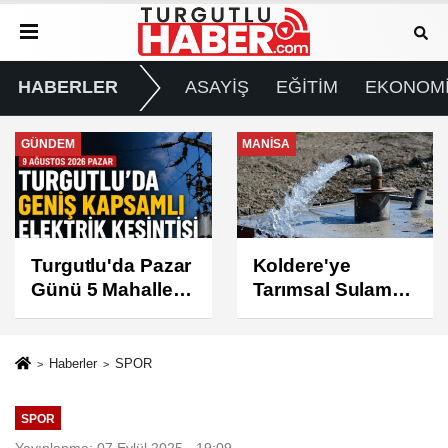
HABERLER
ASAYİŞ
EĞİTİM
EKONOM
MANİSA
GÜNDEM
Koldere'ye
Manisa'da 1.200
Tarımsal Sulama
Kınalı Keklik
Desteği
Doğaya Salındı
Haberler
SPOR
SPOR
Yayınlanma: 07 Eylül 2025 - 19:09