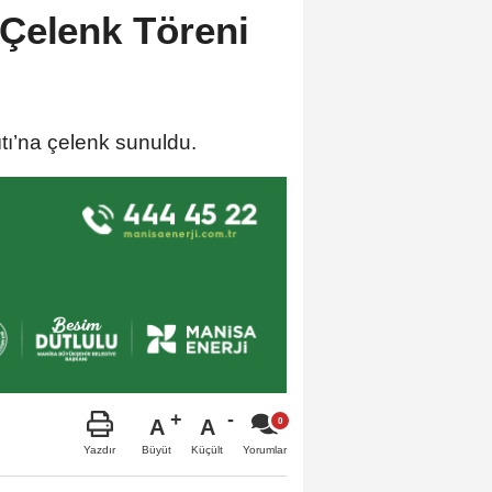
Çelenk Töreni
ıtı’na çelenk sunuldu.
A
A
Büyüt
Küçült
Yazdır
Yorumlar