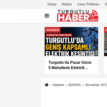
Künye
İletişim
Çerez Politikası
G
MANİSA
tlu'da 8 Ağustos
Manisa Büyükşehir
tesi Günü Elektrik
Belediyesi “Sağlıklı
isi Yapılacak
İşyeri” Sertifikasını Aldı
Haberler
MANİSA
Ahmetli'de 29 