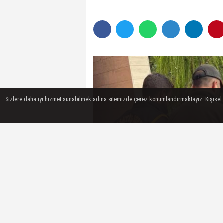
Sizlere daha iyi hizmet sunabilmek adına sitemizde çerez konumlandırmaktayız. Kişisel ver