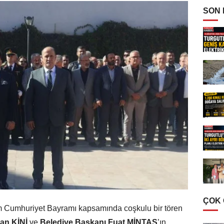
SON
ÇOK
m Cumhuriyet Bayramı kapsamında coşkulu bir tören
an KİNİ
ve
Belediye Başkanı Fuat MİNTAŞ
’ın