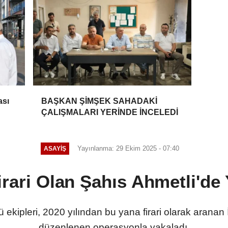
ası
BAŞKAN ŞİMŞEK SAHADAKİ
ÇALIŞMALARI YERİNDE İNCELEDİ
Yayınlanma: 29 Ekim 2025 - 07:40
ASAYİŞ
Firari Olan Şahıs Ahmetli'de
ekipleri, 2020 yılından bu yana firari olarak aranan İ
düzenlenen operasyonla yakaladı.