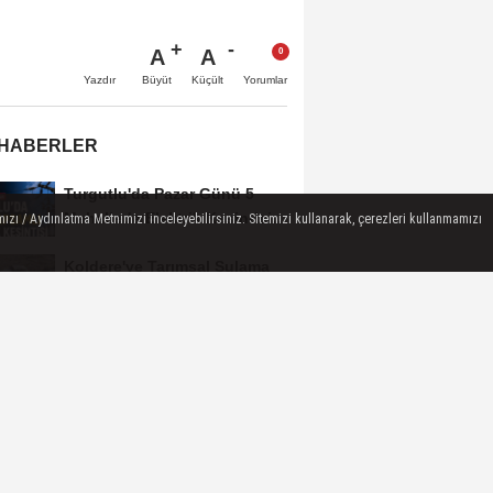
A
A
Büyüt
Küçült
Yazdır
Yorumlar
 HABERLER
Turgutlu'da Pazar Günü 5
Mahallede Elektrik Kesintisi
ızı / Aydınlatma Metnimizi inceleyebilirsiniz. Sitemizi kullanarak, çerezleri kullanmamızı
Yapılacak
Koldere'ye Tarımsal Sulama
Desteği
Manisa'da 1.200 Kınalı Keklik
Doğaya Salındı
Turgutlu'da 8 Ağustos
Cumartesi Günü Elektrik
Kesintisi Yapılacak
Manisa Büyükşehir