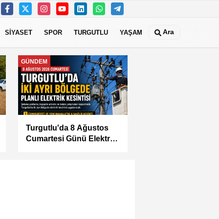
Ara
SİYASET
SPOR
TURGUTLU
YAŞAM
MANİSA
KÜÇÜK SANAYİ
SİTESİ'NİN SORUNLARI
MASAYA YATIRILDI