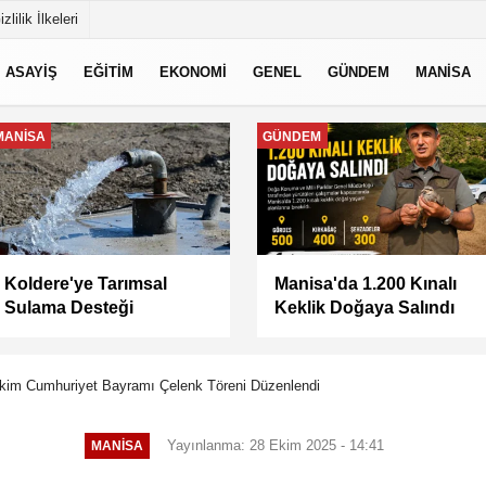
izlilik İlkeleri
ASAYİŞ
EĞİTİM
EKONOMİ
GENEL
GÜNDEM
MANİSA
MANİSA
MANİSA
Keli Mahallesi'nde Asfalt
BAŞKAN ŞİMŞEK
Çalışması Tamamlandı
SAHADAKİ
ÇALIŞMALARI YERİNDE
İNCELEDİ
Ekim Cumhuriyet Bayramı Çelenk Töreni Düzenlendi
Yayınlanma: 28 Ekim 2025 - 14:41
MANİSA