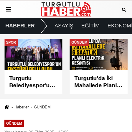
HABERLER
ASAYİŞ
EĞİTİM
EKONOM
SPOR
GÜNDEM
Turgutlu
Turgutlu'da İki
Belediyespor'un
Mahallede Planlı
Fikstürü Belli
Elektrik Kesintisi
Oldu
Haberler
GÜNDEM
GÜNDEM
Yayınlanma: 30 Ekim 2025 - 15:06