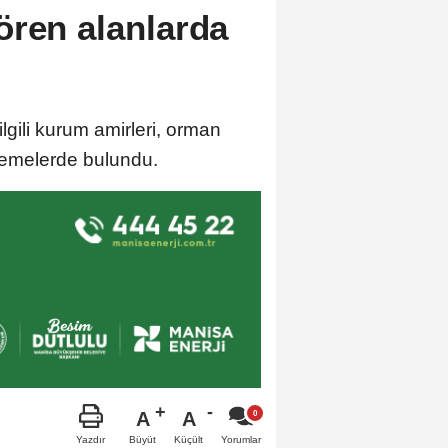
ören alanlarda
gili kurum amirleri, orman
lemelerde bulundu.
A
A
Büyüt
Küçült
Yazdır
Yorumlar