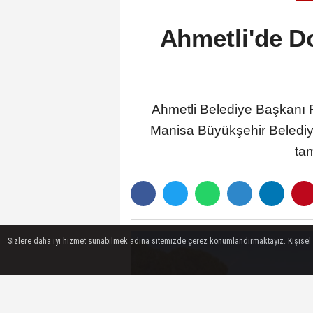
Ahmetli'de D
Ahmetli Belediye Başkanı F
Manisa Büyükşehir Belediye
ta
Sizlere daha iyi hizmet sunabilmek adına sitemizde çerez konumlandırmaktayız. Kişisel ver