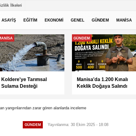
izlilik İlkeleri
ASAYİŞ
EĞİTİM
EKONOMİ
GENEL
GÜNDEM
MANİSA
MANİSA
MANİSA
Keli Mahallesi'nde Asfalt
BAŞKAN ŞİMŞEK
Çalışması Tamamlandı
SAHADAKİ
ÇALIŞMALARI YERİNDE
İNCELEDİ
an yangınlarından zarar gören alanlarda inceleme
Yayınlanma: 30 Ekim 2025 - 18:08
GÜNDEM