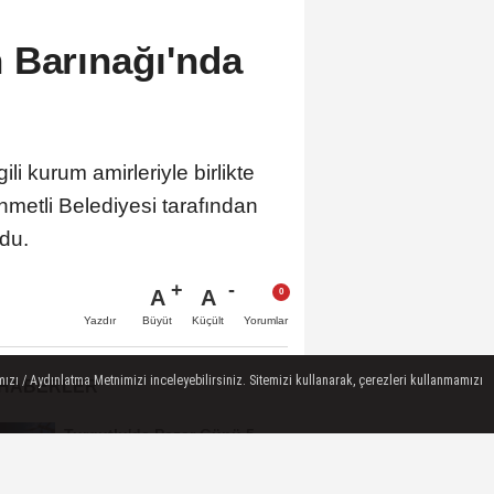
 Barınağı'nda
 kurum amirleriyle birlikte
metli Belediyesi tarafından
du.
A
A
Büyüt
Küçült
Yazdır
Yorumlar
ızı / Aydınlatma Metnimizi inceleyebilirsiniz. Sitemizi kullanarak, çerezleri kullanmamızı
 HABERLER
Turgutlu'da Pazar Günü 5
Mahallede Elektrik Kesintisi
Yapılacak