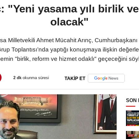
ç: "Yeni yasama yılı birlik 
olacak"
a Milletvekili Ahmet Mücahit Arınç, Cumhurbaşkanı
 Grup Toplantısı’nda yaptığı konuşmaya ilişkin değerl
emin "birlik, reform ve hizmet odaklı" geçeceğini söyl
2 dk
okunma süresi
TAKİP ET
SON