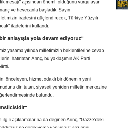
rlik mesajı" açısından önemli olduğunu vurgulayan
 inanç ve heyecanla başladık. Sayın
etimizin iradesini güçlendirecek, Türkiye Yüzyılı
cak” ifadelerini kullandı.
 bir anlayışla yola devam ediyoruz"
iz yasama yılında milletimizin beklentilerine cevap
lerini hatırlatan Arınç, bu yaklaşımın AK Parti
rtti.
erini önceleyen, hizmet odaklı bir dönemin yeni
umudunu diri tutan, siyaseti yeniden milletin merkezine
eğerlendirmesinde bulundu.
msilcisidir"
ilgili açıklamalarına da değinen Arınç, “Gazze’deki
reddütsüz ne gerekiyorsa yapıyoruz” sözlerini