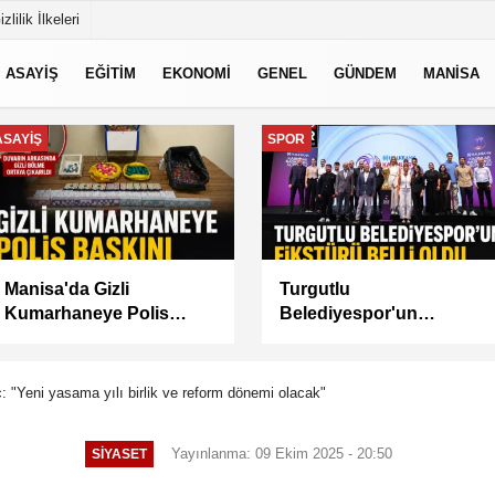
izlilik İlkeleri
ASAYİŞ
EĞİTİM
EKONOMİ
GENEL
GÜNDEM
MANİSA
GÜNDEM
MANİSA
Akademi Manisa’da
BAŞKAN
Eğitimler Başladı
BALABAN’DAN YEŞİL
ALANLARDA İŞGALİYE
DENETİMİ
ç: "Yeni yasama yılı birlik ve reform dönemi olacak"
Yayınlanma: 09 Ekim 2025 - 20:50
SİYASET