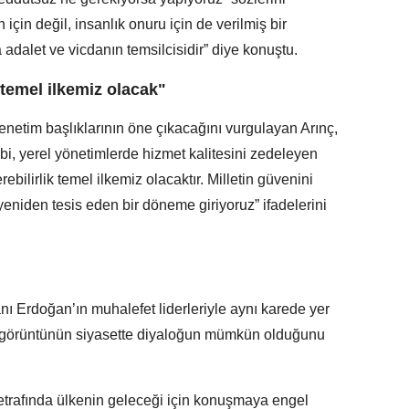
n için değil, insanlık onuru için de verilmiş bir
dalet ve vicdanın temsilcisidir” diye konuştu.
k temel ilkemiz olacak"
etim başlıklarının öne çıkacağını vurgulayan Arınç,
bi, yerel yönetimlerde hizmet kalitesini zedeleyen
rebilirlik temel ilkemiz olacaktır. Milletin güvenini
 yeniden tesis eden bir döneme giriyoruz” ifadelerini
ı Erdoğan’ın muhalefet liderleriyle aynı karede yer
bu görüntünün siyasette diyaloğun mümkün olduğunu
etrafında ülkenin geleceği için konuşmaya engel