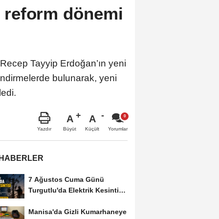
ve reform dönemi
 Recep Tayyip Erdoğan’ın yeni
endirmelerde bulunarak, yeni
edi.
A
A
Büyüt
Küçült
Yazdır
Yorumlar
 HABERLER
7 Ağustos Cuma Günü
Turgutlu'da Elektrik Kesintisi
Yapılacak
Manisa'da Gizli Kumarhaneye