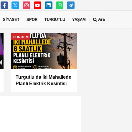
Ara
SİYASET
SPOR
TURGUTLU
YAŞAM
MANİSA
Manisa Büyükşehir İle
“Mahallemde Şenlik Var”