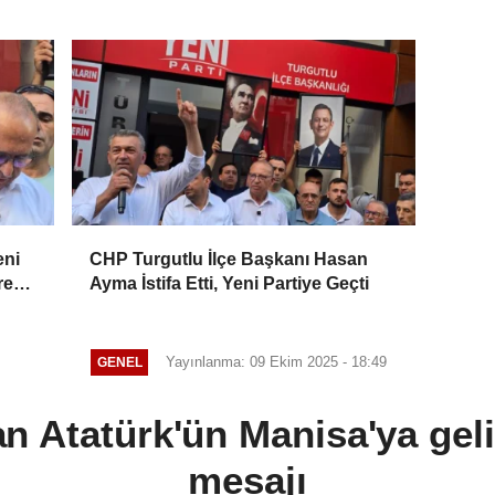
eni
CHP Turgutlu İlçe Başkanı Hasan
re
Ayma İstifa Etti, Yeni Partiye Geçti
Yayınlanma: 09 Ekim 2025 - 18:49
GENEL
n Atatürk'ün Manisa'ya geliş
mesajı