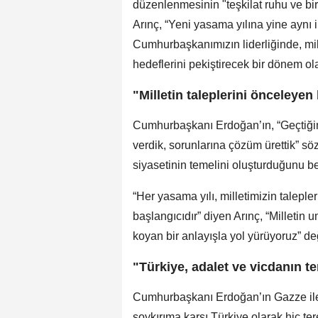
düzenlenmesinin "teşkilat ruhu ve bi
Arınç, “Yeni yasama yılına yine aynı
Cumhurbaşkanımızın liderliğinde, mill
hedeflerini pekiştirecek bir dönem ola
"Milletin taleplerini önceleyen
Cumhurbaşkanı Erdoğan’ın, “Geçtiğim
verdik, sorunlarına çözüm ürettik” söz
siyasetinin temelini oluşturduğunu beli
“Her yasama yılı, milletimizin talepl
başlangıcıdır” diyen Arınç, “Milletin 
koyan bir anlayışla yol yürüyoruz” d
"Türkiye, adalet ve vicdanın te
Cumhurbaşkanı Erdoğan’ın Gazze ile 
soykırıma karşı Türkiye olarak hiç te