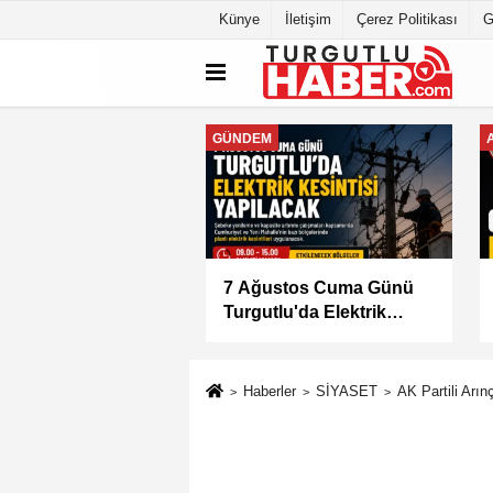
Künye
İletişim
Çerez Politikası
G
GENEL
lu'da İki Mahallede
Başkan Dutlulu Müjdeyi
 Elektrik Kesintisi
Verdi: Akpınar Mesire
Alanı Hizmete Açılıyor
Haberler
SİYASET
AK Partili Arın