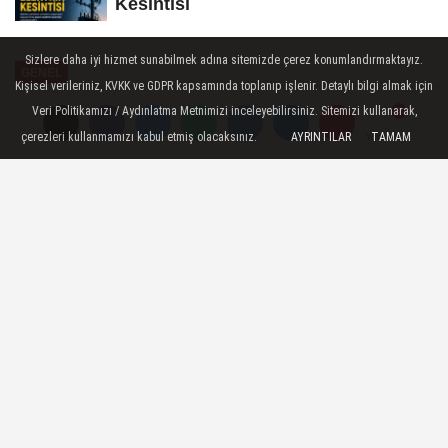
Kesintisi
Sizlere daha iyi hizmet sunabilmek adına sitemizde çerez konumlandırmaktayız.
GENEL
Kişisel verileriniz, KVKK ve GDPR kapsamında toplanıp işlenir. Detaylı bilgi almak için
Yayınlanma: 24 Mart 2026 - 09:10
Veri Politikamızı / Aydınlatma Metnimizi inceleyebilirsiniz. Sitemizi kullanarak,
çerezleri kullanmamızı kabul etmiş olacaksınız.
AYRINTILAR
TAMAM
Yorumlar
Yorumlar
Manisa Şehir Hastanesinde TTO
açıldı
Manisa Şehir Hastanesi bünyesinde
TÜSEB Teknoloji Transfer Ofisi (TTO)
açıldı.
24 Mart 2026 - 09:10
GENEL
A
A
Büyüt
Küçült