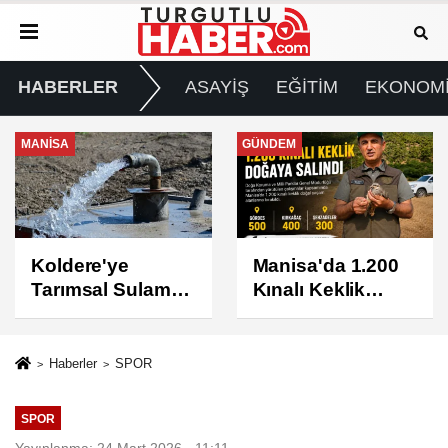
HABERLER
ASAYİŞ
EĞİTİM
EKONOM
GÜNDEM
GÜNDEM
Manisa'da 1.200
Turgutlu'da 8
Kınalı Keklik
Ağustos
Doğaya Salındı
Cumartesi Günü
Elektrik Kesintisi
Yapılacak
Haberler
SPOR
SPOR
Yayınlanma: 24 Mart 2026 - 11:11