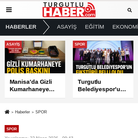
HABERLER
ASAYİŞ
EĞİTİM
EKONOM
ASAYİŞ
SPOR
Manisa'da Gizli
Turgutlu
Kumarhaneye
Belediyespor'un
Polis Baskını
Fikstürü Belli
Oldu
Haberler
SPOR
SPOR
Yayınlanma: 22 Nisan 2026 - 09:43