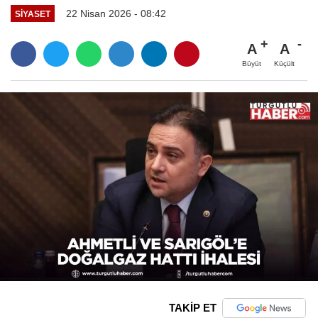
22 Nisan 2026 - 08:42
SİYASET
A
A
Büyüt
Küçült
TAKİP ET