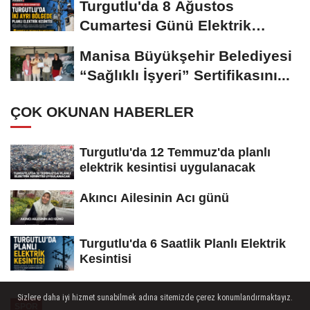
Turgutlu'da 8 Ağustos
Cumartesi Günü Elektrik
Kesintisi Yapılacak
Manisa Büyükşehir Belediyesi
“Sağlıklı İşyeri” Sertifikasını...
ÇOK OKUNAN HABERLER
Turgutlu'da 12 Temmuz'da planlı
elektrik kesintisi uygulanacak
Akıncı Ailesinin Acı günü
Turgutlu'da 6 Saatlik Planlı Elektrik
Kesintisi
Sizlere daha iyi hizmet sunabilmek adına sitemizde çerez konumlandırmaktayız.
SPOR