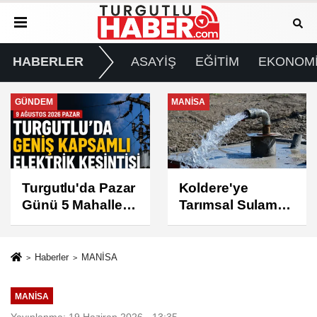
HABERLER
ASAYİŞ
EĞİTİM
EKONOM
MANİSA
GÜNDEM
Koldere'ye
Manisa'da 1.200
Tarımsal Sulama
Kınalı Keklik
Desteği
Doğaya Salındı
Haberler
MANİSA
MANİSA
Yayınlanma: 19 Haziran 2026 - 13:35