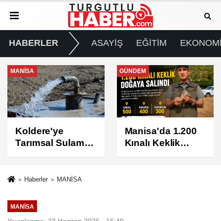
HABERLER
ASAYİŞ
EĞİTİM
EKONOM
GÜNDEM
GÜNDEM
Manisa'da 1.200
Turgutlu'da 8
Kınalı Keklik
Ağustos
Doğaya Salındı
Cumartesi Günü
Elektrik Kesintisi
Yapılacak
Haberler
MANİSA
MANİSA
Yayınlanma: 23 Haziran 2026 - 16:49