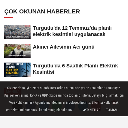
ÇOK OKUNAN HABERLER
Turgutlu'da 12 Temmuz'da planlı
elektrik kesintisi uygulanacak
Akıncı Ailesinin Acı günü
Turgutlu'da 6 Saatlik Planlı Elektrik
Kesintisi
Sizlere daha iyi hizmet sunabilmek adına sitemizde çerez konumlandırmaktayız.
MANİSA
Kişisel verileriniz, KVKK ve GDPR kapsamında toplanıp işlenir. Detaylı bilgi almak için
Yayınlanma: 07 Kasım 2025 - 18:30
Veri Politikamızı / Aydınlatma Metnimizi inceleyebilirsiniz. Sitemizi kullanarak,
çerezleri kullanmamızı kabul etmiş olacaksınız.
AYRINTILAR
TAMAM
Yorumlar
Yorumlar
Şehzadeler Belediyesi'nden
Kadınlara Yönelik Stres Yönetimi