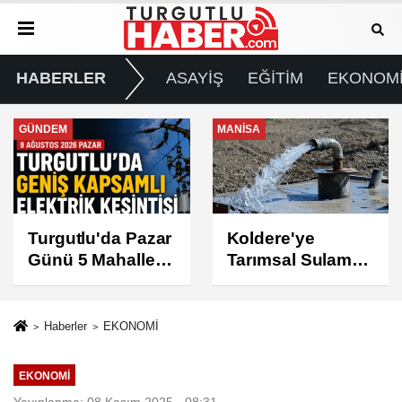
HABERLER
ASAYİŞ
EĞİTİM
EKONOM
MANİSA
GÜNDEM
Koldere'ye
Manisa'da 1.200
Tarımsal Sulama
Kınalı Keklik
Desteği
Doğaya Salındı
Haberler
EKONOMİ
EKONOMİ
Yayınlanma: 08 Kasım 2025 - 08:31