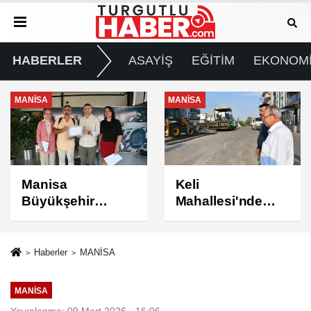
HABERLER
ASAYİŞ
EĞİTİM
EKONOM
MANİSA
MANİSA
Keli
BAŞKAN ŞİMŞEK
Mahallesi'nde
SAHADAKİ
Asfalt Çalışması
ÇALIŞMALARI
Tamamlandı
YERİNDE
İNCELEDİ
Haberler
MANİSA
MANİSA
Yayınlanma: 09 Mart 2026 - 16:06