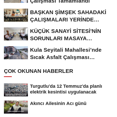
Çalışması Tamamlandı
BAŞKAN ŞİMŞEK SAHADAKİ
ÇALIŞMALARI YERİNDE
İNCELEDİ
KÜÇÜK SANAYİ SİTESİ'NİN
SORUNLARI MASAYA
YATIRILDI
Kula Seyitali Mahallesi’nde
Sıcak Asfalt Çalışması
Tamamlandı
ÇOK OKUNAN HABERLER
Turgutlu'da 12 Temmuz'da planlı
elektrik kesintisi uygulanacak
Akıncı Ailesinin Acı günü