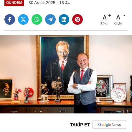
30 Aralık 2025 - 16:44
GÜNDEM
A
A
Büyüt
Küçült
TAKİP ET