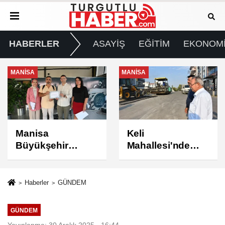
HABERLER
ASAYİŞ
EĞİTİM
EKONOM
MANİSA
MANİSA
Keli
BAŞKAN ŞİMŞEK
Mahallesi'nde
SAHADAKİ
Asfalt Çalışması
ÇALIŞMALARI
Tamamlandı
YERİNDE
İNCELEDİ
Haberler
GÜNDEM
GÜNDEM
Yayınlanma: 30 Aralık 2025 - 16:44