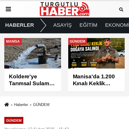
HABERLER
ASAYİŞ
EĞİTİM
EKONOM
GÜNDEM
GÜNDEM
Manisa'da 1.200
Turgutlu'da 8
Kınalı Keklik
Ağustos
Doğaya Salındı
Cumartesi Günü
Elektrik Kesintisi
Yapılacak
Haberler
GÜNDEM
GÜNDEM
Yayınlanma: 12 Şubat 2026 - 15:42