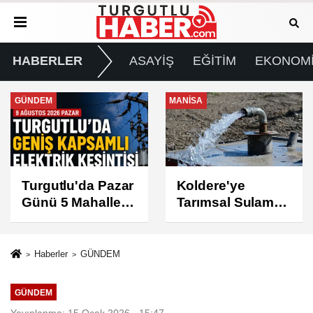
HABERLER
ASAYİŞ
EĞİTİM
EKONOM
MANİSA
GÜNDEM
Koldere'ye
Manisa'da 1.200
Tarımsal Sulama
Kınalı Keklik
Desteği
Doğaya Salındı
Haberler
GÜNDEM
GÜNDEM
Yayınlanma: 15 Ocak 2026 - 15:47