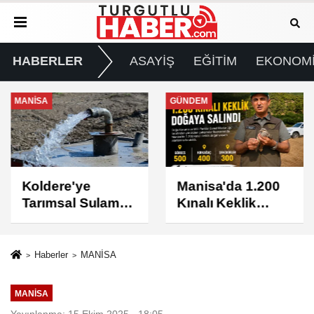
HABERLER
ASAYİŞ
EĞİTİM
EKONOM
MANİSA
GÜNDEM
Koldere'ye
Manisa'da 1.200
Tarımsal Sulama
Kınalı Keklik
Desteği
Doğaya Salındı
Haberler
MANİSA
MANİSA
Yayınlanma: 15 Ekim 2025 - 18:05