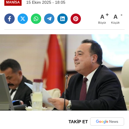
15 Ekim 2025 - 18:05
MANİSA
A
A
Büyüt
Küçült
TAKİP ET