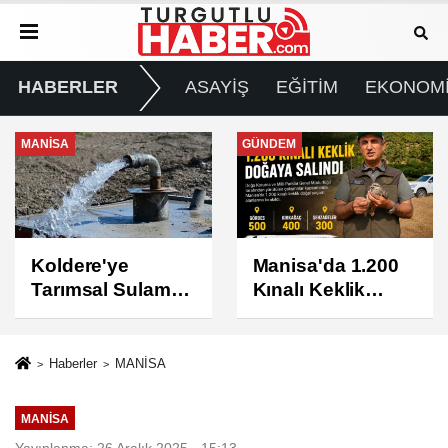
HABERLER
ASAYİŞ
EĞİTİM
EKONOM
GÜNDEM
GÜNDEM
Manisa'da 1.200
Turgutlu'da 8
Kınalı Keklik
Ağustos
Doğaya Salındı
Cumartesi Günü
Elektrik Kesintisi
Yapılacak
Haberler
MANİSA
MANİSA
Yayınlanma: 26 Aralık 2025 - 15:13