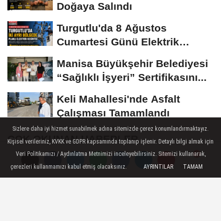
Doğaya Salındı
Turgutlu'da 8 Ağustos
Cumartesi Günü Elektrik
Kesintisi Yapılacak
Manisa Büyükşehir Belediyesi
“Sağlıklı İşyeri” Sertifikasını...
Keli Mahallesi'nde Asfalt
Çalışması Tamamlandı
Sizlere daha iyi hizmet sunabilmek adına sitemizde çerez konumlandırmaktayız.
ÇOK OKUNAN HABERLER
Kişisel verileriniz, KVKK ve GDPR kapsamında toplanıp işlenir. Detaylı bilgi almak için
Veri Politikamızı / Aydınlatma Metnimizi inceleyebilirsiniz. Sitemizi kullanarak,
Turgutlu'da 12 Temmuz'da planlı
çerezleri kullanmamızı kabul etmiş olacaksınız.
AYRINTILAR
TAMAM
Yorumlar
Yorumlar
elektrik kesintisi uygulanacak
Akıncı Ailesinin Acı günü