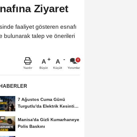
afına Ziyaret
nde faaliyet gösteren esnafı
e bulunarak talep ve önerileri
A
A
Büyüt
Küçült
Yazdır
Yorumlar
 HABERLER
7 Ağustos Cuma Günü
Turgutlu'da Elektrik Kesintisi
Yapılacak
Manisa'da Gizli Kumarhaneye
Polis Baskını