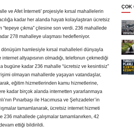
ÇOK
e ve Afet İnterneti’ projesiyle kırsal mahallelerin
acılığa kadar her alanda hayatı kolaylaştıran ücretsiz
çin “tepeye çıkma” çilesine son verdi. 236 mahallede
adar 278 mahalleye ulaşması hedefleniyor.
l dönüşüm hamlesiyle kırsal mahalleleri dünyayla
 internet altyapısının olmadığı, telefonun çekmediği
a bugüne kadar 236 mahalle “ücretsiz ve kesintisiz”
 erişimi olmayan mahallerde yaşayan vatandaşlar,
narak, eğitim hizmetlerinden kamu hizmetlerine,
lere kadar birçok alanda internetten yararlanmaya
lı’nın Pınarbaşı ile Hacımusa ve Şehzadeler’in
ışmalar tamamlanarak, ücretsiz internet hizmeti
ile 236 mahallede çalışmalar tamamlanırken, 42
vam ettiği bildirildi.