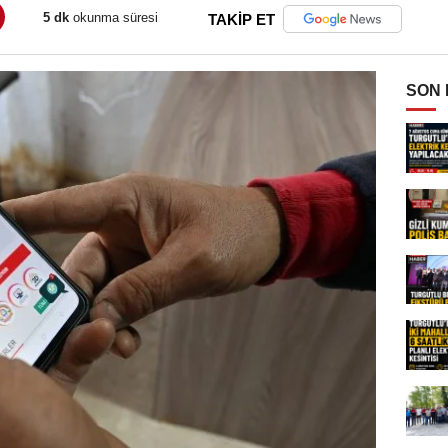
5 dk
okunma süresi
TAKİP ET
SON