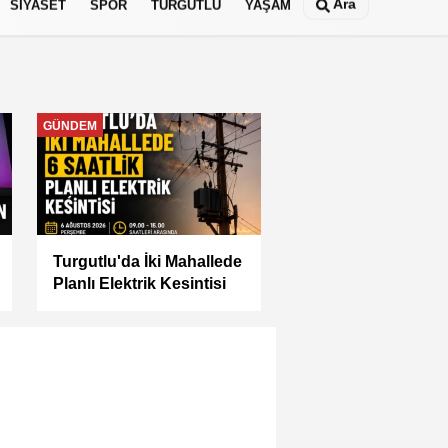
Ara
SİYASET
SPOR
TURGUTLU
YAŞAM
MANİSA
Manisa Büyükşehir İle
“Mahallemde Şenlik Var”