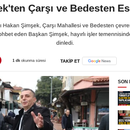
k'ten Çarşı ve Bedesten Esn
 Hakan Şimşek, Çarşı Mahallesi ve Bedesten çevresi
 sohbet eden Başkan Şimşek, hayırlı işler temennisind
dinledi.
1 dk
okunma süresi
TAKİP ET
SON