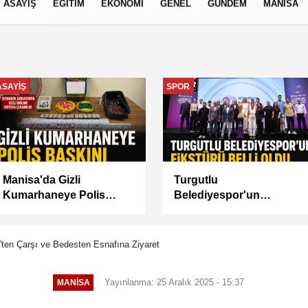
ASAYİŞ
EĞİTİM
EKONOMİ
GENEL
GÜNDEM
MANİSA
izlilik İlkeleri
GÜNDEM
MANİSA
Akademi Manisa’da
BAŞKAN
Eğitimler Başladı
BALABAN’DAN YEŞİL
ALANLARDA İŞGALİYE
DENETİMİ
ten Çarşı ve Bedesten Esnafına Ziyaret
Yayınlanma: 25 Aralık 2025 - 15:37
MANİSA