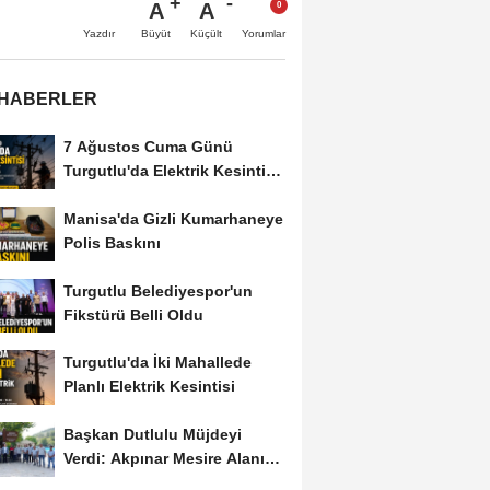
A
A
Büyüt
Küçült
Yazdır
Yorumlar
 HABERLER
7 Ağustos Cuma Günü
Turgutlu'da Elektrik Kesintisi
Yapılacak
Manisa'da Gizli Kumarhaneye
Polis Baskını
Turgutlu Belediyespor'un
Fikstürü Belli Oldu
Turgutlu'da İki Mahallede
Planlı Elektrik Kesintisi
Başkan Dutlulu Müjdeyi
Verdi: Akpınar Mesire Alanı
Hizmete Açılıyor