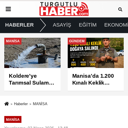
HABERLER
ASAYİŞ
EĞİTİM
EKONOM
GÜNDEM
GÜNDEM
Manisa'da 1.200
Turgutlu'da 8
Kınalı Keklik
Ağustos
Doğaya Salındı
Cumartesi Günü
Elektrik Kesintisi
Yapılacak
Haberler
MANİSA
MANİSA
Yayınlanma: 02 Nisan 2026 - 13:48