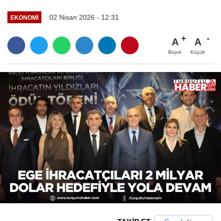
02 Nisan 2026 - 12:31
EKONOMİ
A
A
Büyüt
Küçült