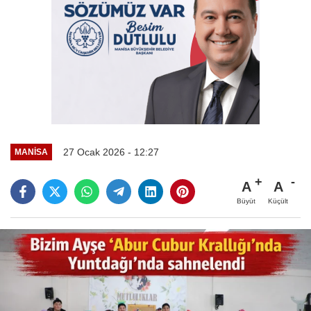
27 Ocak 2026 - 12:27
MANİSA
A
A
Büyüt
Küçült