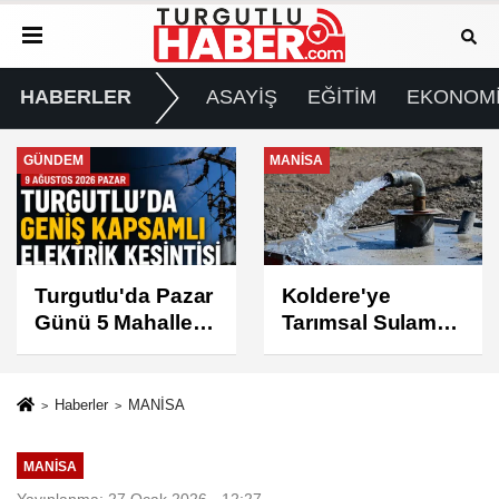
HABERLER
ASAYİŞ
EĞİTİM
EKONOM
MANİSA
GÜNDEM
Koldere'ye
Manisa'da 1.200
Tarımsal Sulama
Kınalı Keklik
Desteği
Doğaya Salındı
Haberler
MANİSA
MANİSA
Yayınlanma: 27 Ocak 2026 - 12:27