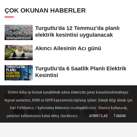
ÇOK OKUNAN HABERLER
Turgutlu'da 12 Temmuz'da planlı
elektrik kesintisi uygulanacak
Akıncı Ailesinin Acı günü
Turgutlu'da 6 Saatlik Planlı Elektrik
Kesintisi
Sizlere daha iyi hizmet sunabilmek adına sitemizde çerez konumlandırmaktayız.
SİYASET
Kişisel verileriniz, KVKK ve GDPR kapsamında toplanıp işlenir. Detaylı bilgi almak için
Yayınlanma: 27 Ocak 2026 - 11:06
Veri Politikamızı / Aydınlatma Metnimizi inceleyebilirsiniz. Sitemizi kullanarak,
çerezleri kullanmamızı kabul etmiş olacaksınız.
AYRINTILAR
TAMAM
Yorumlar
Yorumlar
Akçay, Alaşehir'de esnaf
temsilcileriyle buluştu