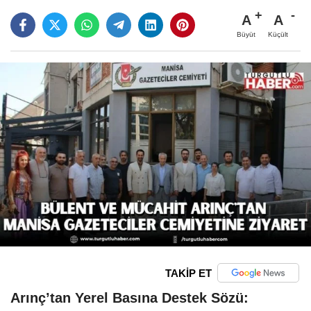
A
A
Büyüt
Küçült
TAKİP ET
Arınç’tan Yerel Basına Destek Sözü: