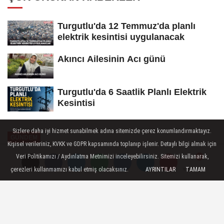
Turgutlu'da 12 Temmuz'da planlı
elektrik kesintisi uygulanacak
Akıncı Ailesinin Acı günü
Turgutlu'da 6 Saatlik Planlı Elektrik
Kesintisi
Sizlere daha iyi hizmet sunabilmek adına sitemizde çerez konumlandırmaktayız.
GÜNDEM
Kişisel verileriniz, KVKK ve GDPR kapsamında toplanıp işlenir. Detaylı bilgi almak için
Yayınlanma: 25 Temmuz 2025 - 07:52
Veri Politikamızı / Aydınlatma Metnimizi inceleyebilirsiniz. Sitemizi kullanarak,
çerezleri kullanmamızı kabul etmiş olacaksınız.
AYRINTILAR
TAMAM
Yorumlar
Yorumlar
Turgutlu'da Elektrik Kesintilerine
Tepki
Manisa’nın Turgutlu ilçesinde son bir