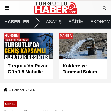
HABERLER
ASAYİŞ
EĞİTİM
EKONOM
MANİSA
GÜNDEM
Koldere'ye
Manisa'da 1.200
Tarımsal Sulama
Kınalı Keklik
Desteği
Doğaya Salındı
Haberler
GENEL
GENEL
Yayınlanma: 25 Temmuz 2025 - 13:54