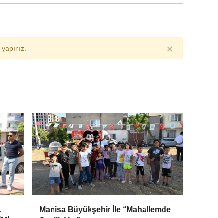
×
yapınız.
L
Manisa Büyükşehir İle “Mahallemde