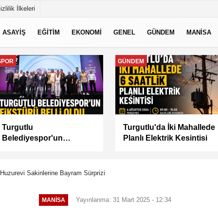
izlilik İlkeleri
ASAYİŞ
EĞİTİM
EKONOMİ
GENEL
GÜNDEM
MANİSA
MANİSA
MANİSA
BAŞKAN
Manisa Büyükşehir İle
BALABAN’DAN YEŞİL
“Mahallemde Şenlik Var”
ALANLARDA İŞGALİYE
DENETİMİ
Huzurevi Sakinlerine Bayram Sürprizi
Yayınlanma: 31 Mart 2025 - 12:34
MANİSA