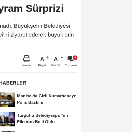
yram Sürprizi
madı. Büyükşehir Belediyesi
i'ni ziyaret ederek büyüklerin
A
A
Büyüt
Küçült
Yazdır
Yorumlar
 HABERLER
Manisa'da Gizli Kumarhaneye
Polis Baskını
Turgutlu Belediyespor'un
Fikstürü Belli Oldu