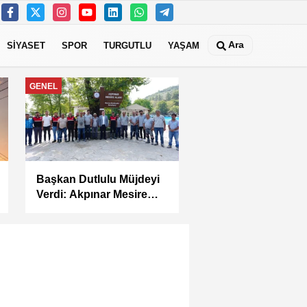
Ara
SİYASET
SPOR
TURGUTLU
YAŞAM
MANİSA
Manisa Büyükşehir’in
Çocuk Şenlikleri
Saruhanlı’da Yüzleri
Gülümsetti