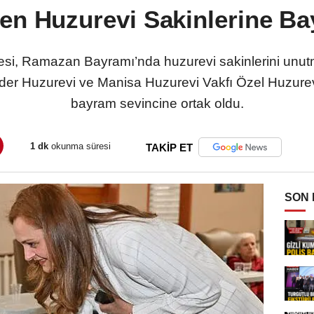
en Huzurevi Sakinlerine Ba
si, Ramazan Bayramı’nda huzurevi sakinlerini unut
ider Huzurevi ve Manisa Huzurevi Vakfı Özel Huzurev
bayram sevincine ortak oldu.
1 dk
okunma süresi
TAKİP ET
SON