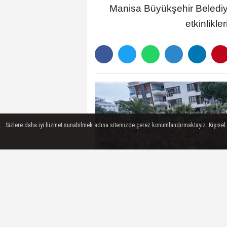
Manisa Büyükşehir Belediye
etkinlikl
Sizlere daha iyi hizmet sunabilmek adına sitemizde çerez konumlandırmaktayız. Kişisel ver