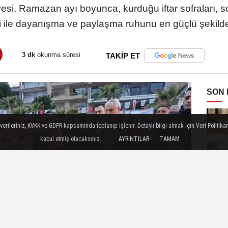
si, Ramazan ayı boyunca, kurduğu iftar sofraları, so
eri ile dayanışma ve paylaşma ruhunu en güçlü şekild
3 dk
okunma süresi
TAKİP ET
SON
ileriniz, KVKK ve GDPR kapsamında toplanıp işlenir. Detaylı bilgi almak için Veri Politikam
kabul etmiş olacaksınız.
AYRINTILAR
TAMAM