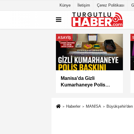
Künye
İletişim
Çerez Politikası
G
GÜNDEM
n Dutlulu Müjdeyi
Akademi Manisa’da
: Akpınar Mesire
Eğitimler Başladı
Hizmete Açılıyor
Haberler
MANİSA
Büyükşehir'den 