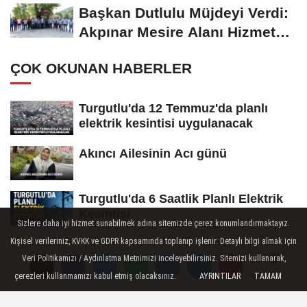
Başkan Dutlulu Müjdeyi Verdi:
Akpınar Mesire Alanı Hizmete
Açılıyor
ÇOK OKUNAN HABERLER
Turgutlu'da 12 Temmuz'da planlı
elektrik kesintisi uygulanacak
Akıncı Ailesinin Acı günü
Turgutlu'da 6 Saatlik Planlı Elektrik
Kesintisi
Sizlere daha iyi hizmet sunabilmek adına sitemizde çerez konumlandırmaktayız.
Kişisel verileriniz, KVKK ve GDPR kapsamında toplanıp işlenir. Detaylı bilgi almak için
Veri Politikamızı / Aydınlatma Metnimizi inceleyebilirsiniz. Sitemizi kullanarak,
çerezleri kullanmamızı kabul etmiş olacaksınız.
AYRINTILAR
TAMAM
Yorumlar
Yorumlar
Künye
İletişim
Çerez Politikası
Gizlilik İlkeleri