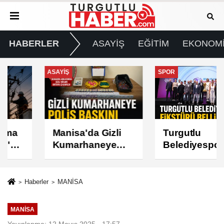
HABERLER
ASAYİŞ
EĞİTİM
EKONOM
ASAYİŞ
SPOR
Manisa'da Gizli
Turgutlu
Kumarhaneye
Belediyespor'un
Polis Baskını
Fikstürü Belli
Oldu
Haberler
MANİSA
MANİSA
Yayınlanma: 12 Mayıs 2025 - 17:57