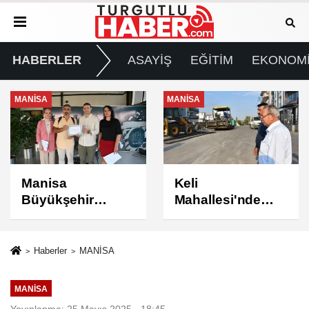
HABERLER
ASAYİŞ
EĞİTİM
EKONOM
MANİSA
MANİSA
Keli
BAŞKAN ŞİMŞEK
Mahallesi'nde
SAHADAKİ
Asfalt Çalışması
ÇALIŞMALARI
Tamamlandı
YERİNDE
İNCELEDİ
Haberler
MANİSA
MANİSA
Yayınlanma: 25 Mayıs 2025 - 18:45