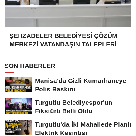
ŞEHZADELER BELEDİYESİ ÇÖZÜM
MERKEZİ VATANDAŞIN TALEPLERİNE
HIZLA DÖNÜŞ YAPIYOR
SON HABERLER
Manisa'da Gizli Kumarhaneye
Polis Baskını
Turgutlu Belediyespor'un
Fikstürü Belli Oldu
Turgutlu'da İki Mahallede Planlı
Elektrik Kesintisi