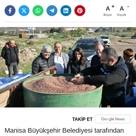
A
A
Büyüt
Küçült
TAKİP ET
Manisa Büyükşehir Belediyesi tarafından