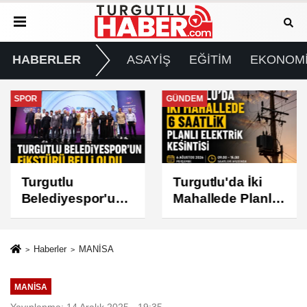
HABERLER
ASAYİŞ
EĞİTİM
EKONOM
SPOR
GÜNDEM
Turgutlu
Turgutlu'da İki
Belediyespor'un
Mahallede Planlı
Fikstürü Belli
Elektrik Kesintisi
Oldu
Haberler
MANİSA
MANİSA
Yayınlanma: 14 Aralık 2025 - 19:35