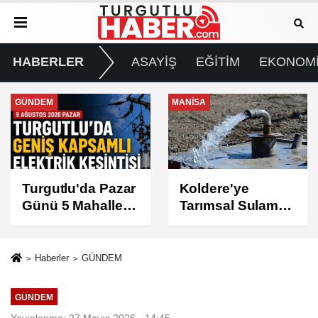
HABERLER
ASAYİŞ
EĞİTİM
EKONOM
MANİSA
GÜNDEM
Koldere'ye
Manisa'da 1.200
Tarımsal Sulama
Kınalı Keklik
Desteği
Doğaya Salındı
Haberler
GÜNDEM
GÜNDEM
Yayınlanma: 27 Mayıs 2026 - 14:45