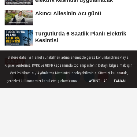
elektrik kesintisi uygulanacak
Akıncı Ailesinin Acı günü
Turgutlu'da 6 Saatlik Planlı Elektrik
Kesintisi
Sizlere daha iyi hizmet sunabilmek adına sitemizde çerez konumlandırmaktayız.
GÜNDEM
Kişisel verileriniz, KVKK ve GDPR kapsamında toplanıp işlenir. Detaylı bilgi almak için
Yayınlanma: 27 Mayıs 2026 - 09:42
Veri Politikamızı / Aydınlatma Metnimizi inceleyebilirsiniz. Sitemizi kullanarak,
çerezleri kullanmamızı kabul etmiş olacaksınız.
AYRINTILAR
TAMAM
Yorumlar
Yorumlar
Vali Özkan'dan Kurban Bayramı
Mesajı
Manisa Valisi Vahdettin Özkan, Kurban
Bayramı dolayısıyla yayımladığı mesajda
birlik, beraberlik ve dayanışma vurgusu