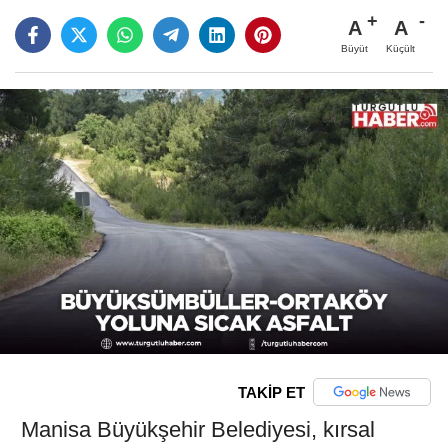
A
A
Büyüt
Küçült
TAKİP ET
Manisa Büyükşehir Belediyesi, kırsal