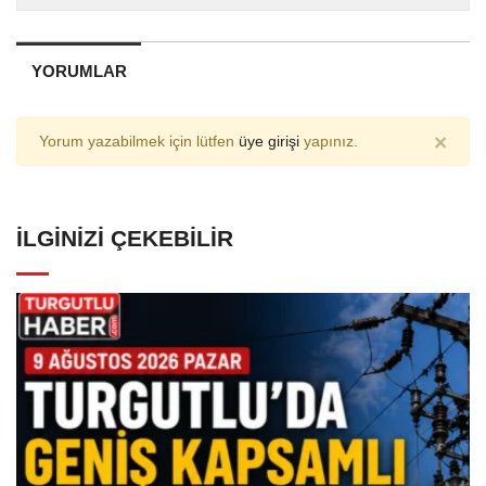
YORUMLAR
×
Yorum yazabilmek için lütfen
üye girişi
yapınız.
İLGINIZI ÇEKEBILIR