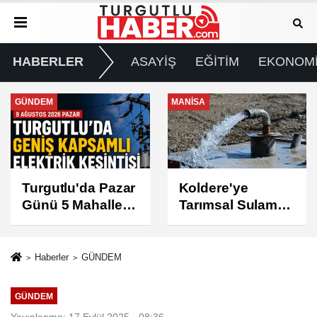
HABERLER
ASAYİŞ
EĞİTİM
EKONOM
MANİSA
GÜNDEM
Koldere'ye
Manisa'da 1.200
Tarımsal Sulama
Kınalı Keklik
Desteği
Doğaya Salındı
Haberler
GÜNDEM
GÜNDEM
Yayınlanma: 17 Eylül 2025 - 08:36