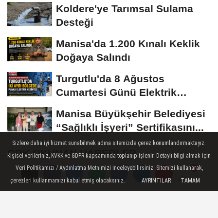
Yapılacak
Koldere'ye Tarımsal Sulama
Desteği
Manisa'da 1.200 Kınalı Keklik
Doğaya Salındı
Turgutlu'da 8 Ağustos
Cumartesi Günü Elektrik
Kesintisi Yapılacak
Manisa Büyükşehir Belediyesi
“Sağlıklı İşyeri” Sertifikasını...
Sizlere daha iyi hizmet sunabilmek adına sitemizde çerez konumlandırmaktayız.
ÇOK OKUNAN HABERLER
Kişisel verileriniz, KVKK ve GDPR kapsamında toplanıp işlenir. Detaylı bilgi almak için
Veri Politikamızı / Aydınlatma Metnimizi inceleyebilirsiniz. Sitemizi kullanarak,
Turgutlu'da 12 Temmuz'da planlı
çerezleri kullanmamızı kabul etmiş olacaksınız.
AYRINTILAR
TAMAM
Yorumlar
Yorumlar
elektrik kesintisi uygulanacak
Akıncı Ailesinin Acı günü