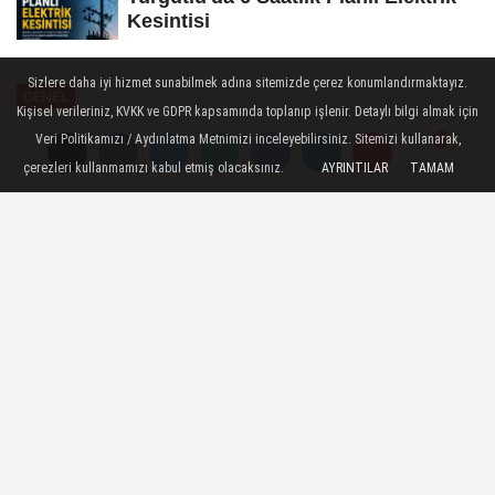
Kesintisi
Sizlere daha iyi hizmet sunabilmek adına sitemizde çerez konumlandırmaktayız.
GENEL
Kişisel verileriniz, KVKK ve GDPR kapsamında toplanıp işlenir. Detaylı bilgi almak için
Yayınlanma: 21 Mayıs 2026 - 10:53
Veri Politikamızı / Aydınlatma Metnimizi inceleyebilirsiniz. Sitemizi kullanarak,
çerezleri kullanmamızı kabul etmiş olacaksınız.
AYRINTILAR
TAMAM
Yorumlar
Yorumlar
Kızılay Manisa Başkanı Öner
Gürsel'in Acı Günü
Türk Kızılay Manisa İl Merkezi Başkanı
Öner Gürsel’in babası, Manisa’nın tanınmış
çarşı esnaflarından ve Çınar Mobilya’nın
sahibi Mustafa Erol Gürsel hayatını
kaybetti.
21 Mayıs 2026 - 10:53
GENEL