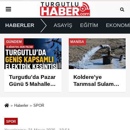
HABERLER
ASAYİŞ
EĞİTİM
EKONOM
MANİSA
GÜNDEM
Koldere'ye
Manisa'da 1.200
Tarımsal Sulama
Kınalı Keklik
Desteği
Doğaya Salındı
Haberler
SPOR
SPOR
Yayınlanma: 21 Mayıs 2026 - 10:54