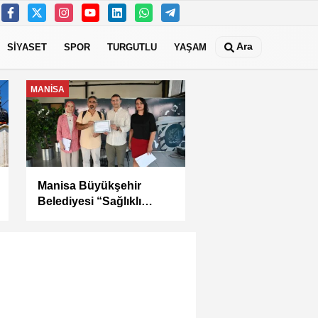
Ara
SİYASET
SPOR
TURGUTLU
YAŞAM
MANİSA
Kula Seyitali
Mahallesi’nde Sıcak
Asfalt Çalışması
Tamamlandı