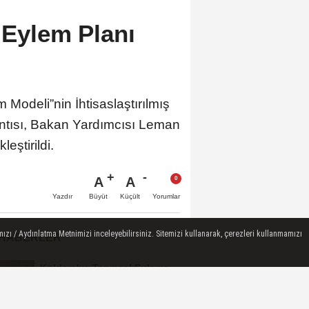
 Eylem Planı
 Modeli”nin İhtisaslaştırılmış
antısı, Bakan Yardımcısı Leman
eştirildi.
A
A
Büyüt
Küçült
Yazdır
Yorumlar
ızı / Aydınlatma Metnimizi inceleyebilirsiniz. Sitemizi kullanarak, çerezleri kullanmamızı
 HABERLER
Koldere'ye Tarımsal Sulama
Desteği