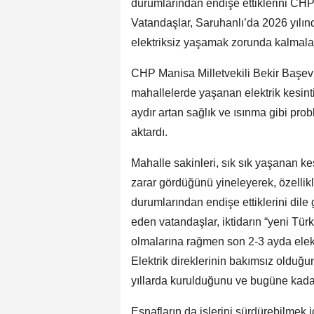
durumlarından endişe ettiklerini CHP 
Vatandaşlar, Saruhanlı’da 2026 yılın
elektriksiz yaşamak zorunda kalmalar
CHP Manisa Milletvekili Bekir Başevi
mahallelerde yaşanan elektrik kesintil
aydır artan sağlık ve ısınma gibi pro
aktardı.
Mahalle sakinleri, sık sık yaşanan kes
zarar gördüğünü yineleyerek, özellik
durumlarından endişe ettiklerini dile 
eden vatandaşlar, iktidarın “yeni Tür
olmalarına rağmen son 2-3 ayda elek
Elektrik direklerinin bakımsız olduğun
yıllarda kurulduğunu ve bugüne kada
Esnafların da işlerini sürdürebilmek i