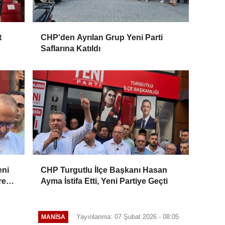
t
CHP'den Ayrılan Grup Yeni Parti
Saflarına Katıldı
eni
CHP Turgutlu İlçe Başkanı Hasan
re
Ayma İstifa Etti, Yeni Partiye Geçti
Yayınlanma: 07 Şubat 2026 - 08:05
MANİSA