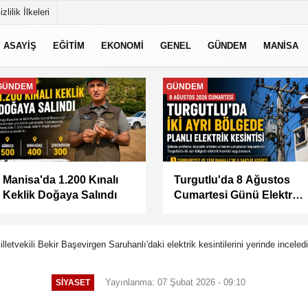
izlilik İlkeleri
ASAYİŞ
EĞİTİM
EKONOMİ
GENEL
GÜNDEM
MANİSA
MANİSA
MANİSA
BAŞKAN ŞİMŞEK
KÜÇÜK SANAYİ
SAHADAKİ
SİTESİ'NİN SORUNLARI
ÇALIŞMALARI YERİNDE
MASAYA YATIRILDI
İNCELEDİ
etvekili Bekir Başevirgen Saruhanlı'daki elektrik kesintilerini yerinde inceledi
Yayınlanma: 07 Şubat 2026 - 09:10
SİYASET