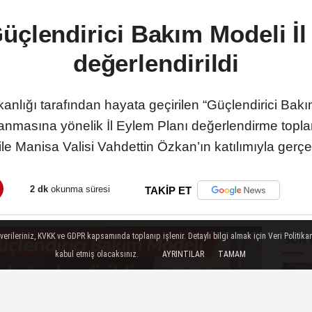
üçlendirici Bakım Modeli İl
değerlendirildi
nlığı tarafından hayata geçirilen “Güçlendirici Bakım
lanmasına yönelik İl Eylem Planı değerlendirme topl
le Manisa Valisi Vahdettin Özkan’ın katılımıyla gerçekl
2 dk
okunma süresi
TAKİP ET
ileriniz, KVKK ve GDPR kapsamında toplanıp işlenir. Detaylı bilgi almak için Veri Politikam
SON
kabul etmiş olacaksınız.
AYRINTILAR
TAMAM