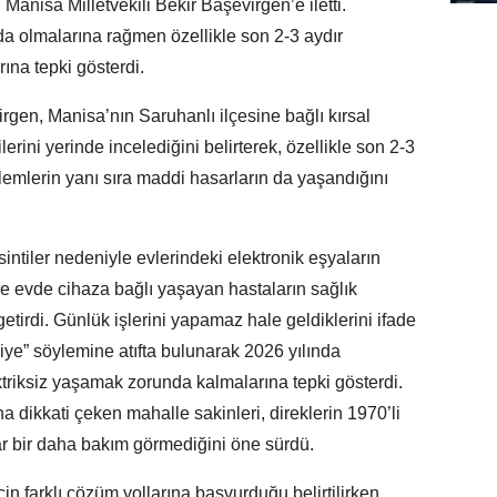
Manisa Milletvekili Bekir Başevirgen’e iletti.
da olmalarına rağmen özellikle son 2-3 aydır
ına tepki gösterdi.
rgen, Manisa’nın Saruhanlı ilçesine bağlı kırsal
erini yerinde incelediğini belirterek, özellikle son 2-3
blemlerin yanı sıra maddi hasarların da yaşandığını
intiler nedeniyle evlerindeki elektronik eşyaların
le evde cihaza bağlı yaşayan hastaların sağlık
getirdi. Günlük işlerini yapamaz hale geldiklerini ifade
kiye” söylemine atıfta bulunarak 2026 yılında
triksiz yaşamak zorunda kalmalarına tepki gösterdi.
a dikkati çeken mahalle sakinleri, direklerin 1970’li
r bir daha bakım görmediğini öne sürdü.
çin farklı çözüm yollarına başvurduğu belirtilirken,