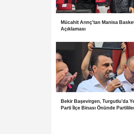
Mücahit Arınç'tan Manisa Baske
Açıklaması
Bekir Başevirgen, Turgutlu'da Y
Parti İlçe Binası Önünde Partilile
Seslendi