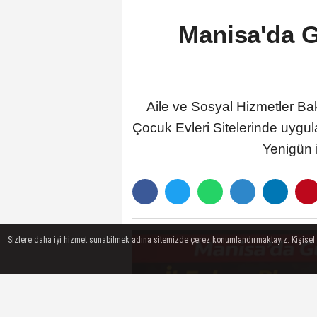
Manisa'da G
Aile ve Sosyal Hizmetler Baka
Çocuk Evleri Sitelerinde uygu
Yenigün i
Sizlere daha iyi hizmet sunabilmek adına sitemizde çerez konumlandırmaktayız. Kişisel ver