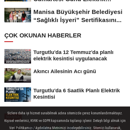
Kesintisi Yapılacak
Manisa Büyükşehir Belediyesi
“Sağlıklı İşyeri” Sertifikasını...
ÇOK OKUNAN HABERLER
Turgutlu'da 12 Temmuz'da planlı
elektrik kesintisi uygulanacak
Akıncı Ailesinin Acı günü
Turgutlu'da 6 Saatlik Planlı Elektrik
Kesintisi
Sizlere daha iyi hizmet sunabilmek adına sitemizde çerez konumlandırmaktayız.
MANİSA
Kişisel verileriniz, KVKK ve GDPR kapsamında toplanıp işlenir. Detaylı bilgi almak için
Yayınlanma: 24 Mayıs 2026 - 10:29
Veri Politikamızı / Aydınlatma Metnimizi inceleyebilirsiniz. Sitemizi kullanarak,