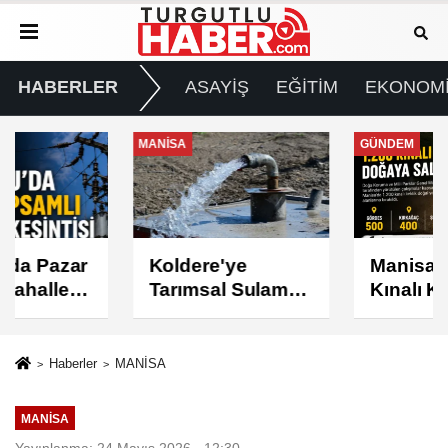
HABERLER
ASAYİŞ
EĞİTİM
EKONOM
MANİSA
GÜNDEM
Koldere'ye
Manisa'da 1.200
Tarımsal Sulama
Kınalı Keklik
Desteği
Doğaya Salındı
Haberler
MANİSA
MANİSA
Yayınlanma: 24 Mayıs 2026 - 12:30