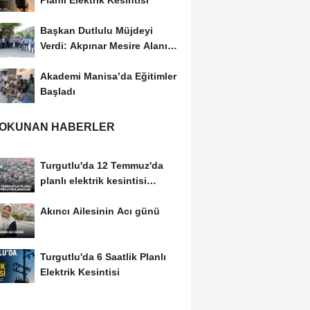
Planlı Elektrik Kesintisi
Başkan Dutlulu Müjdeyi
Verdi: Akpınar Mesire Alanı
Hizmete Açılıyor
Akademi Manisa’da Eğitimler
Başladı
 OKUNAN HABERLER
Turgutlu'da 12 Temmuz'da
planlı elektrik kesintisi
uygulanacak
Akıncı Ailesinin Acı günü
Turgutlu'da 6 Saatlik Planlı
Elektrik Kesintisi