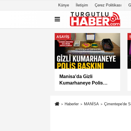
Künye
İletişim
Çerez Politikası
G
GÜNDEM
n Dutlulu Müjdeyi
Akademi Manisa’da
: Akpınar Mesire
Eğitimler Başladı
Hizmete Açılıyor
Haberler
MANİSA
Çimentepe'de 