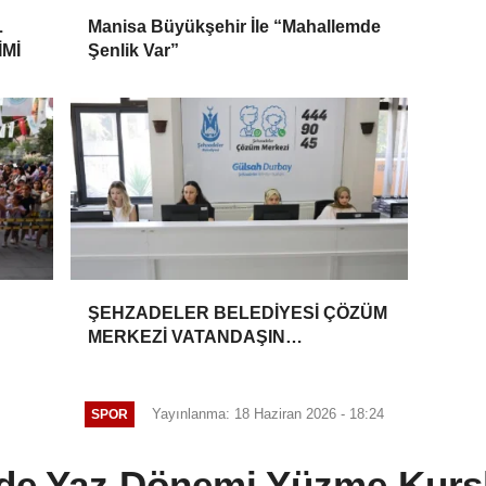
L
Manisa Büyükşehir İle “Mahallemde
Mİ
Şenlik Var”
ŞEHZADELER BELEDİYESİ ÇÖZÜM
MERKEZİ VATANDAŞIN
TALEPLERİNE HIZLA DÖNÜŞ
YAPIYOR
Yayınlanma: 18 Haziran 2026 - 18:24
SPOR
de Yaz Dönemi Yüzme Kursl