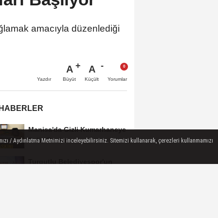
 sağlamak amacıyla düzenlediği
A
A
Büyüt
Küçült
Yazdır
Yorumlar
 HABERLER
Manisa'da Gizli Kumarhaneye
Polis Baskını
ızı / Aydınlatma Metnimizi inceleyebilirsiniz. Sitemizi kullanarak, çerezleri kullanmamızı
Turgutlu Belediyespor'un
Fikstürü Belli Oldu
Turgutlu'da İki Mahallede
Planlı Elektrik Kesintisi