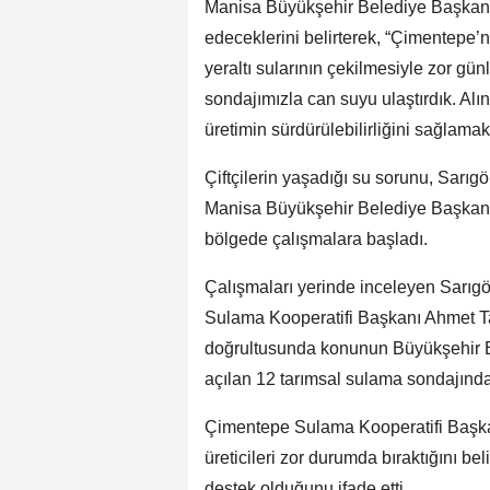
Manisa Büyükşehir Belediye Başkanı
edeceklerini belirterek, “Çimentepe’
yeraltı sularının çekilmesiyle zor gün
sondajımızla can suyu ulaştırdık. Alın
üretimin sürdürülebilirliğini sağlam
Çiftçilerin yaşadığı su sorunu, Sarıg
Manisa Büyükşehir Belediye Başkanı B
bölgede çalışmalara başladı.
Çalışmaları yerinde inceleyen Sarıg
Sulama Kooperatifi Başkanı Ahmet Tan
doğrultusunda konunun Büyükşehir Bel
açılan 12 tarımsal sulama sondajında
Çimentepe Sulama Kooperatifi Başkan
üreticileri zor durumda bıraktığını bel
destek olduğunu ifade etti.