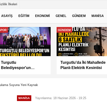
izlilik İlkeleri
ASAYİŞ
EĞİTİM
EKONOMİ
GENEL
GÜNDEM
MANİSA
MANİSA
MANİSA
BAŞKAN
Manisa Büyükşehir İle
BALABAN’DAN YEŞİL
“Mahallemde Şenlik Var”
ALANLARDA İŞGALİYE
DENETİMİ
Sulama Suyuna Yeni Kaynak
Yayınlanma: 18 Haziran 2026 - 19:25
MANİSA