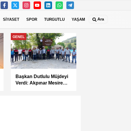
Ara
SİYASET
SPOR
TURGUTLU
YAŞAM
MANİSA
Manisa Büyükşehir’in
Çocuk Şenlikleri
Saruhanlı’da Yüzleri
Gülümsetti