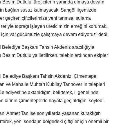
 Besim Dutlulu, üreticilerin yanında olmaya devam
nin bağları susuz kalmayacak. Sarıgöl ilçemizde
ler geçiren çiftçilerimize yeni tarımsal sulama
 teriyle toprağı işleyen üreticimizin emeğini korumak,
ak için var gücümüzle çalışmaya devam ediyoruz” dedi.
öl Belediye Başkanı Tahsin Akdeniz aracılığıyla
esim Dutlulu’ya iletilirken, talebin ardından ekipler
öl Belediye Başkanı Tahsin Akdeniz, Çimentepe
 ve Mahalle Muhtarı Kubilay Tanrıöver’in talepleri
ediyesi’ne aktarıldığını belirterek, il genelinde
n birinin Çimentepe’de hayata geçirildiğini söyledi.
ı Ahmet Tan ise son yıllarda yaşanan kuraklığın
irterek, yeni sondajın bölgedeki çiftçiler için önemli bir