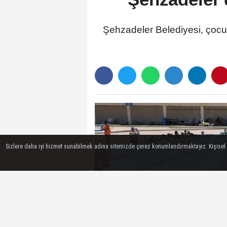
Şehzadeler Belediyesi, çocukl
Sizlere daha iyi hizmet sunabilmek adına sitemizde çerez konumlandırmaktayız. Kişisel ver