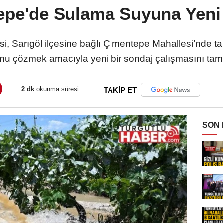
epe'de Sulama Suyuna Yeni
i, Sarıgöl ilçesine bağlı Çimentepe Mahallesi’nde 
nu çözmek amacıyla yeni bir sondaj çalışmasını tam
2 dk
okunma süresi
TAKİP ET
SON