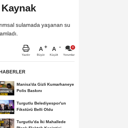
 Kaynak
tarımsal sulamada yaşanan su
amladı.
A
A
Büyüt
Küçült
Yazdır
Yorumlar
 HABERLER
Manisa'da Gizli Kumarhaneye
Polis Baskını
Turgutlu Belediyespor'un
Fikstürü Belli Oldu
Turgutlu'da İki Mahallede