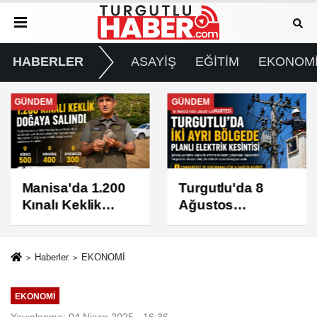
HABERLER
ASAYİŞ
EĞİTİM
EKONOM
GÜNDEM
GÜNDEM
Manisa'da 1.200
Turgutlu'da 8
Kınalı Keklik
Ağustos
Doğaya Salındı
Cumartesi Günü
Elektrik Kesintisi
Yapılacak
Haberler
EKONOMİ
EKONOMİ
Yayınlanma: 04 Nisan 2025 - 16:36