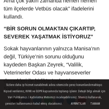
Ama çok yakın zamanda hemen hemen
tüm ilçelerde Vetbüs olacak” ifadelerini
kullandı.
“BİR SORUN OLMAKTAN ÇIKARTIP,
SEVEREK YAŞATMAK İSTİYORUZ”
Sokak hayvanlarının yalnızca Manisa’nın
değil, Türkiye’nin sorunu olduğunu
kaydeden Başkan Zeyrek, “Valilik,
Veterinerler Odası ve hayvanseverler
dernekleri ile birlikte toplantılar yapıyoruz.
Sizlere daha iyi hizmet sunabilmek adına sitemizde çerez konumlandırmaktayız.
Sayın Valimiz de bu konuda çok hassas.
Kişisel verileriniz, KVKK ve GDPR kapsamında toplanıp işlenir. Detaylı bilgi almak için
Manisa’da artık biz bunu bir sorun
Veri Politikamızı / Aydınlatma Metnimizi inceleyebilirsiniz. Sitemizi kullanarak,
olmaktan çıkartıp, hayatın olağan akışında
çerezleri kullanmamızı kabul etmiş olacaksınız.
AYRINTILAR
TAMAM
Yorumlar
Yorumlar