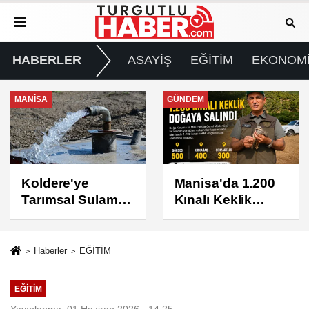
HABERLER
ASAYİŞ
EĞİTİM
EKONOM
GÜNDEM
GÜNDEM
Manisa'da 1.200
Turgutlu'da 8
Kınalı Keklik
Ağustos
Doğaya Salındı
Cumartesi Günü
Elektrik Kesintisi
Yapılacak
Haberler
EĞİTİM
EĞİTİM
Yayınlanma: 01 Haziran 2026 - 14:25