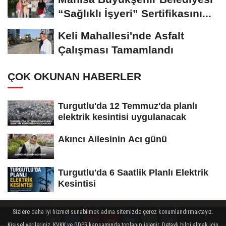
“Sağlıklı İşyeri” Sertifikasını...
Keli Mahallesi'nde Asfalt
Çalışması Tamamlandı
ÇOK OKUNAN HABERLER
Turgutlu'da 12 Temmuz'da planlı
elektrik kesintisi uygulanacak
Akıncı Ailesinin Acı günü
Turgutlu'da 6 Saatlik Planlı Elektrik
Kesintisi
Sizlere daha iyi hizmet sunabilmek adına sitemizde çerez konumlandırmaktayız.
Kişisel verileriniz, KVKK ve GDPR kapsamında toplanıp işlenir. Detaylı bilgi almak için