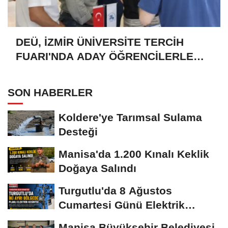
DEÜ, İZMİR ÜNİVERSİTE TERCİH
FUARI'NDA ADAY ÖĞRENCİLERLE
BULUŞTU
SON HABERLER
Koldere'ye Tarımsal Sulama
Desteği
Manisa'da 1.200 Kınalı Keklik
Doğaya Salındı
Turgutlu'da 8 Ağustos
Cumartesi Günü Elektrik
Kesintisi Yapılacak
Manisa Büyükşehir Belediyesi