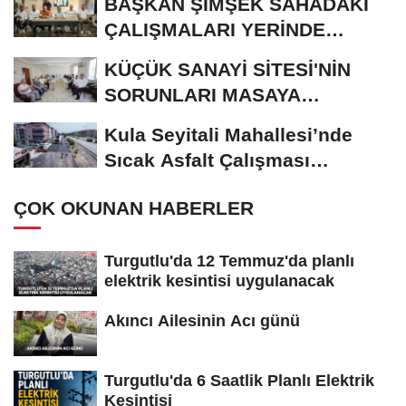
BAŞKAN ŞİMŞEK SAHADAKİ
ÇALIŞMALARI YERİNDE
İNCELEDİ
KÜÇÜK SANAYİ SİTESİ'NİN
SORUNLARI MASAYA
YATIRILDI
Kula Seyitali Mahallesi’nde
Sıcak Asfalt Çalışması
Tamamlandı
ÇOK OKUNAN HABERLER
Turgutlu'da 12 Temmuz'da planlı
elektrik kesintisi uygulanacak
Akıncı Ailesinin Acı günü
Turgutlu'da 6 Saatlik Planlı Elektrik
Kesintisi