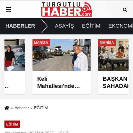
HABERLER
ASAYİŞ
EĞİTİM
EKONOM
MANİSA
MANİSA
Keli
BAŞKAN ŞİMŞEK
Mahallesi'nde
SAHADAKİ
Asfalt Çalışması
ÇALIŞMALARI
Tamamlandı
YERİNDE
İNCELEDİ
Haberler
EĞİTİM
EĞİTİM
Yayınlanma: 26 Mart 2026 - 15:17