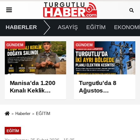
HABERLER
ASAYİŞ
EĞİTİM
EKONOM
GÜNDEM
GÜNDEM
Manisa'da 1.200
Turgutlu'da 8
Kınalı Keklik
Ağustos
Doğaya Salındı
Cumartesi Günü
Elektrik Kesintisi
Yapılacak
Haberler
EĞİTİM
EĞİTİM
Yayınlanma: 25 Şubat 2026 - 15:35