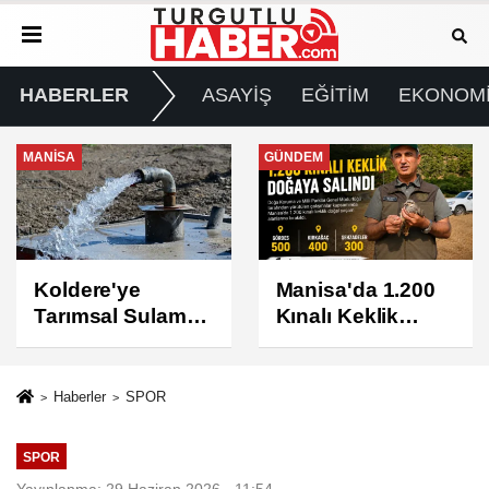
HABERLER
ASAYİŞ
EĞİTİM
EKONOM
GÜNDEM
GÜNDEM
Manisa'da 1.200
Turgutlu'da 8
Kınalı Keklik
Ağustos
Doğaya Salındı
Cumartesi Günü
Elektrik Kesintisi
Yapılacak
Haberler
SPOR
SPOR
Yayınlanma: 29 Haziran 2026 - 11:54