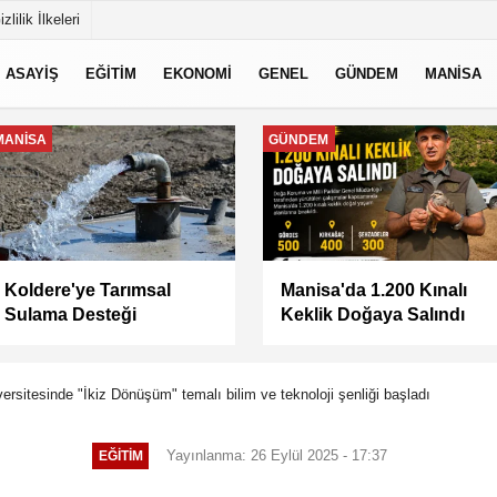
izlilik İlkeleri
ASAYİŞ
EĞİTİM
EKONOMİ
GENEL
GÜNDEM
MANİSA
MANİSA
MANİSA
Keli Mahallesi'nde Asfalt
BAŞKAN ŞİMŞEK
Çalışması Tamamlandı
SAHADAKİ
ÇALIŞMALARI YERİNDE
İNCELEDİ
ersitesinde "İkiz Dönüşüm" temalı bilim ve teknoloji şenliği başladı
Yayınlanma: 26 Eylül 2025 - 17:37
EĞİTİM