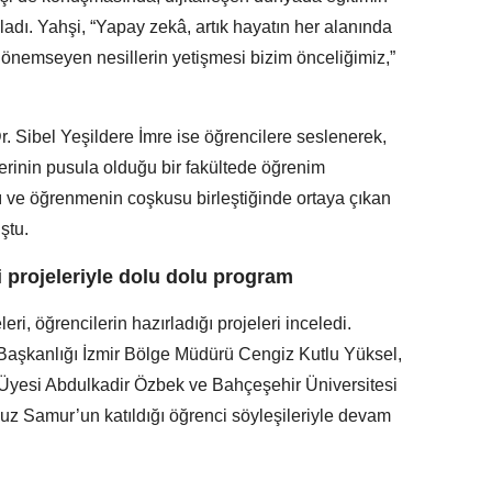
adı. Yahşi, “Yapay zekâ, artık hayatın her alanında
yi önemseyen nesillerin yetişmesi bizim önceliğimiz,”
. Sibel Yeşildere İmre ise öğrencilere seslenerek,
erinin pusula olduğu bir fakültede öğrenim
ve öğrenmenin coşkusu birleştiğinde ortaya çıkan
ştu.
i projeleriyle dolu dolu program
eri, öğrencilerin hazırladığı projeleri inceledi.
Başkanlığı İzmir Bölge Müdürü Cengiz Kutlu Yüksel,
 Üyesi Abdulkadir Özbek ve Bahçeşehir Üniversitesi
vuz Samur’un katıldığı öğrenci söyleşileriyle devam