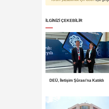
İLGINIZI ÇEKEBILIR
DEÜ, İletişim Şûrası'na Katıldı