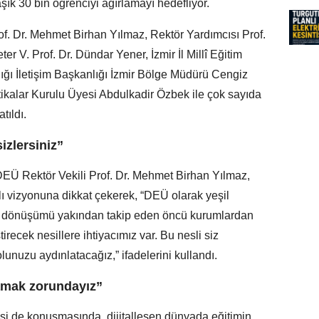
şık 30 bin öğrenciyi ağırlamayı hedefliyor.
of. Dr. Mehmet Birhan Yılmaz, Rektör Yardımcısı Prof.
r V. Prof. Dr. Dündar Yener, İzmir İl Millî Eğitim
ı İletişim Başkanlığı İzmir Bölge Müdürü Cengiz
tikalar Kurulu Üyesi Abdulkadir Özbek ile çok sayıda
tıldı.
izlersiniz”
DEÜ Rektör Vekili Prof. Dr. Mehmet Birhan Yılmaz,
lı vizyonuna dikkat çekerek, “DEÜ olarak yeşil
 dönüşümü yakından takip eden öncü kurumlardan
irecek nesillere ihtiyacımız var. Bu nesli siz
lunuzu aydınlatacağız,” ifadelerini kullandı.
mak zorundayız”
hşi de konuşmasında, dijitalleşen dünyada eğitimin