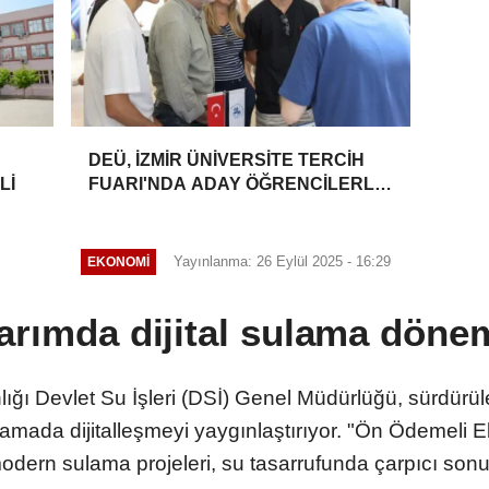
DEÜ, İZMİR ÜNİVERSİTE TERCİH
Lİ
FUARI'NDA ADAY ÖĞRENCİLERLE
BULUŞTU
Yayınlanma: 26 Eylül 2025 - 16:29
EKONOMİ
arımda dijital sulama döne
ğı Devlet Su İşleri (DSİ) Genel Müdürlüğü, sürdürüleb
amada dijitalleşmeyi yaygınlaştırıyor. "Ön Ödemeli El
odern sulama projeleri, su tasarrufunda çarpıcı sonuç