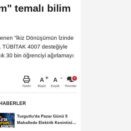
m" temalı bilim
zenlenen “İkiz Dönüşümün İzinde
dı. TÜBİTAK 4007 desteğiyle
aşık 30 bin öğrenciyi ağırlamayı
A
A
Büyüt
Küçült
Yazdır
Yorumlar
 HABERLER
Turgutlu'da Pazar Günü 5
Mahallede Elektrik Kesintisi
Yapılacak