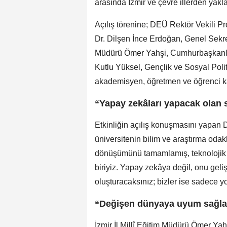
arasında İzmir ve çevre illerden yakla
Açılış törenine; DEÜ Rektör Vekili Pr
Dr. Dilşen İnce Erdoğan, Genel Sekrete
Müdürü Ömer Yahşi, Cumhurbaşkanlığ
Kutlu Yüksel, Gençlik ve Sosyal Poli
akademisyen, öğretmen ve öğrenci ka
“Yapay zekâları yapacak olan s
Etkinliğin açılış konuşmasını yapan 
üniversitenin bilim ve araştırma odak
dönüşümünü tamamlamış, teknolojik
biriyiz. Yapay zekâya değil, onu gelişt
oluşturacaksınız; bizler ise sadece yo
“Değişen dünyaya uyum sağla
İzmir İl Millî Eğitim Müdürü Ömer Ya