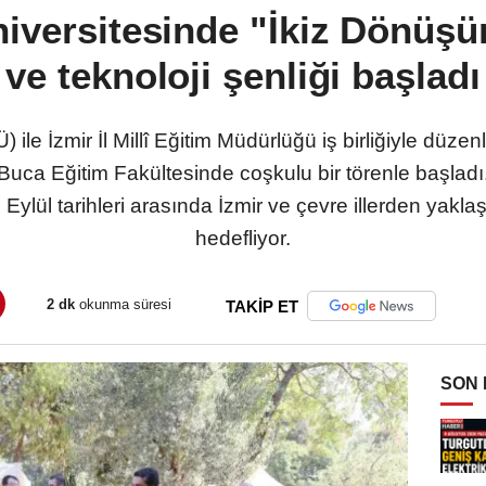
iversitesinde "İkiz Dönüşü
ve teknoloji şenliği başladı
 ile İzmir İl Millî Eğitim Müdürlüğü iş birliğiyle dü
”, Buca Eğitim Fakültesinde coşkulu bir törenle başla
7 Eylül tarihleri arasında İzmir ve çevre illerden yakl
hedefliyor.
2 dk
okunma süresi
TAKİP ET
SON