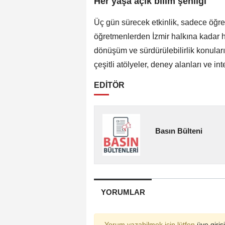
Her yaşa açık bilim şenliği
Üç gün sürecek etkinlik, sadece öğre
öğretmenlerden İzmir halkına kadar her
dönüşüm ve sürdürülebilirlik konular
çeşitli atölyeler, deney alanları ve inte
EDİTÖR
Basın Bülteni
YORUMLAR
Yorum yazabilmek için lütfen
üye girişi