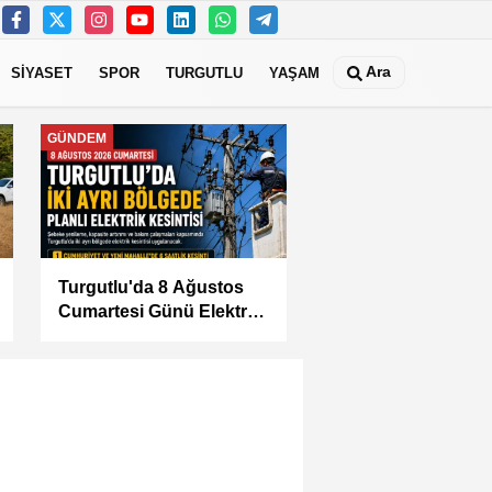
Ara
SİYASET
SPOR
TURGUTLU
YAŞAM
MANİSA
KÜÇÜK SANAYİ
SİTESİ'NİN SORUNLARI
MASAYA YATIRILDI