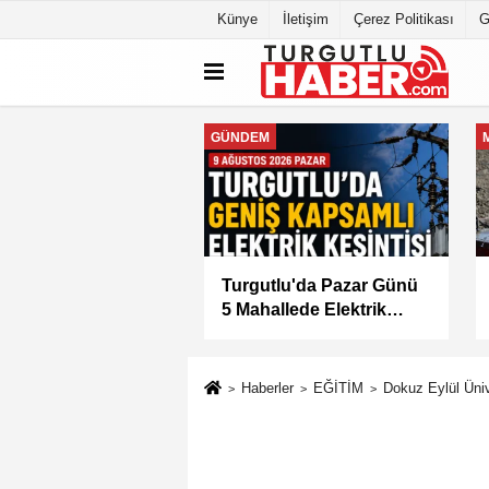
Künye
İletişim
Çerez Politikası
G
MANİSA
tlu'da 8 Ağustos
Manisa Büyükşehir
tesi Günü Elektrik
Belediyesi “Sağlıklı
isi Yapılacak
İşyeri” Sertifikasını Aldı
Haberler
EĞİTİM
Dokuz Eylül Üniv