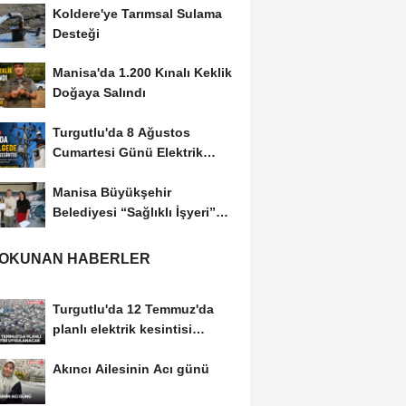
Koldere'ye Tarımsal Sulama
Desteği
Manisa'da 1.200 Kınalı Keklik
Doğaya Salındı
Turgutlu'da 8 Ağustos
Cumartesi Günü Elektrik
Kesintisi Yapılacak
Manisa Büyükşehir
Belediyesi “Sağlıklı İşyeri”
Sertifikasını...
 OKUNAN HABERLER
Turgutlu'da 12 Temmuz'da
planlı elektrik kesintisi
uygulanacak
Akıncı Ailesinin Acı günü