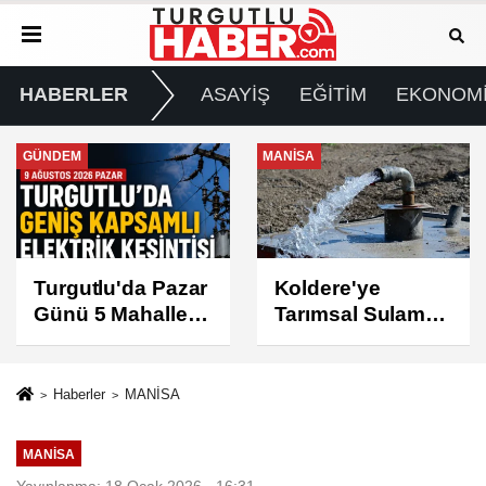
HABERLER
ASAYİŞ
EĞİTİM
EKONOM
MANİSA
GÜNDEM
Koldere'ye
Manisa'da 1.200
Tarımsal Sulama
Kınalı Keklik
Desteği
Doğaya Salındı
Haberler
MANİSA
MANİSA
Yayınlanma: 18 Ocak 2026 - 16:31