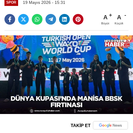
19 Mayıs 2026 - 15:31
SPOR
A
A
Büyüt
Küçült
TAKİP ET