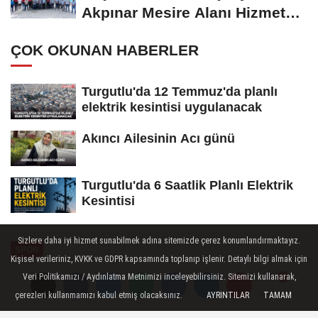
Akpınar Mesire Alanı Hizmete
Açılıyor
ÇOK OKUNAN HABERLER
Turgutlu'da 12 Temmuz'da planlı
elektrik kesintisi uygulanacak
Akıncı Ailesinin Acı günü
Turgutlu'da 6 Saatlik Planlı Elektrik
Kesintisi
Sizlere daha iyi hizmet sunabilmek adına sitemizde çerez konumlandırmaktayız.
SPOR
Kişisel verileriniz, KVKK ve GDPR kapsamında toplanıp işlenir. Detaylı bilgi almak için
Yayınlanma: 19 Mayıs 2026 - 13:29
Veri Politikamızı / Aydınlatma Metnimizi inceleyebilirsiniz. Sitemizi kullanarak,
çerezleri kullanmamızı kabul etmiş olacaksınız.
AYRINTILAR
TAMAM
Yorumlar
Yorumlar
Nurbade Büber Avrupa