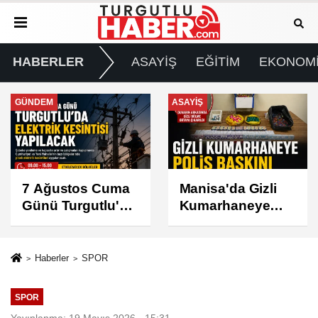
HABERLER
ASAYİŞ
EĞİTİM
EKONOM
ASAYİŞ
SPOR
Manisa'da Gizli
Turgutlu
Kumarhaneye
Belediyespor'un
Polis Baskını
Fikstürü Belli
Oldu
Haberler
SPOR
SPOR
Yayınlanma: 19 Mayıs 2026 - 15:31