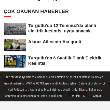
ÇOK OKUNAN HABERLER
Turgutlu'da 12 Temmuz'da planlı
elektrik kesintisi uygulanacak
Akıncı Ailesinin Acı günü
Turgutlu'da 6 Saatlik Planlı Elektrik
Kesintisi
Sizlere daha iyi hizmet sunabilmek adına sitemizde çerez konumlandırmaktayız.
GENEL
Kişisel verileriniz, KVKK ve GDPR kapsamında toplanıp işlenir. Detaylı bilgi almak için
Yayınlanma: 15 Mayıs 2025 - 21:59
Veri Politikamızı / Aydınlatma Metnimizi inceleyebilirsiniz. Sitemizi kullanarak,
çerezleri kullanmamızı kabul etmiş olacaksınız.
AYRINTILAR
TAMAM
Yorumlar
Yorumlar
Manisa Büyükşehir Yeni Nesil
Belediyecilik Uygulamalarını