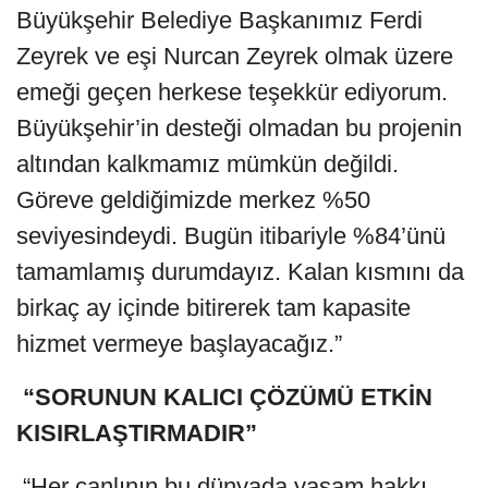
Büyükşehir Belediye Başkanımız Ferdi
Zeyrek ve eşi Nurcan Zeyrek olmak üzere
emeği geçen herkese teşekkür ediyorum.
Büyükşehir’in desteği olmadan bu projenin
altından kalkmamız mümkün değildi.
Göreve geldiğimizde merkez %50
seviyesindeydi. Bugün itibariyle %84’ünü
tamamlamış durumdayız. Kalan kısmını da
birkaç ay içinde bitirerek tam kapasite
hizmet vermeye başlayacağız.”
“SORUNUN KALICI ÇÖZÜMÜ ETKİN
KISIRLAŞTIRMADIR”
“Her canlının bu dünyada yaşam hakkı