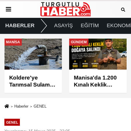
HABERLER
ASAYİŞ
EĞİTİM
EKONOM
MANİSA
GÜNDEM
Koldere'ye
Manisa'da 1.200
Tarımsal Sulama
Kınalı Keklik
Desteği
Doğaya Salındı
Haberler
GENEL
GENEL
Yayınlanma: 15 Mayıs 2025 - 22:05