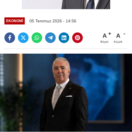
05 Temmuz 2026 - 14:56
EKONOMİ
A
A
Büyüt
Küçült