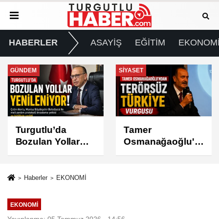
HABERLER
ASAYİŞ
EĞİTİM
EKONOM
GÜNDEM
SİYASET
Turgutlu’da
Tamer
Bozulan Yollar
Osmanağaoğlu'n
İçin
dan “Terörsüz
Büyükşehir’den
Türkiye” Vurgusu
Destek
Haberler
EKONOMİ
EKONOMİ
Yayınlanma: 05 Temmuz 2026 - 14:56