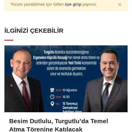
×
Yorum yazabilmek için lütfen
üye girişi
yapınız.
İLGINIZI ÇEKEBILIR
Besim Dutlulu, Turgutlu’da Temel
Atma Törenine Katılacak