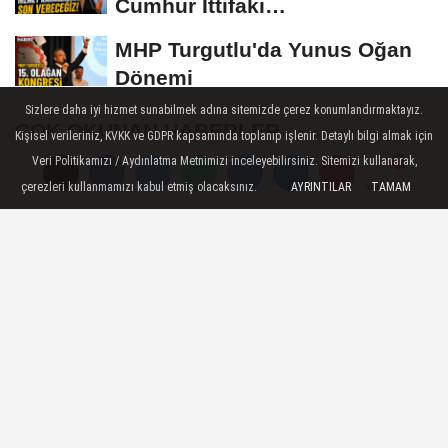
Cumhur İttifakı
Belediyeciliğiyle Buluşacağız”
MHP Turgutlu'da Yunus Oğan
Dönemi
Sizlere daha iyi hizmet sunabilmek adına sitemizde çerez konumlandırmaktayız.
ÇOK OKUNAN HABERLER
Kişisel verileriniz, KVKK ve GDPR kapsamında toplanıp işlenir. Detaylı bilgi almak için
Veri Politikamızı / Aydınlatma Metnimizi inceleyebilirsiniz. Sitemizi kullanarak,
Turgutlu'da 12 Temmuz'da planlı
çerezleri kullanmamızı kabul etmiş olacaksınız.
AYRINTILAR
TAMAM
Yorumlar
Yorumlar
elektrik kesintisi uygulanacak
Akıncı Ailesinin Acı günü
Turgutlu'da 6 Saatlik Planlı Elektrik
Kesintisi