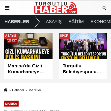
HABERLER
ASAYİŞ
EĞİTİM
EKONOM
SPOR
GÜNDEM
Turgutlu
Turgutlu'da İki
Belediyespor'un
Mahallede Planlı
Fikstürü Belli
Elektrik Kesintisi
Oldu
Haberler
MANİSA
MANİSA
Yayınlanma: 11 Şubat 2025 - 06:33