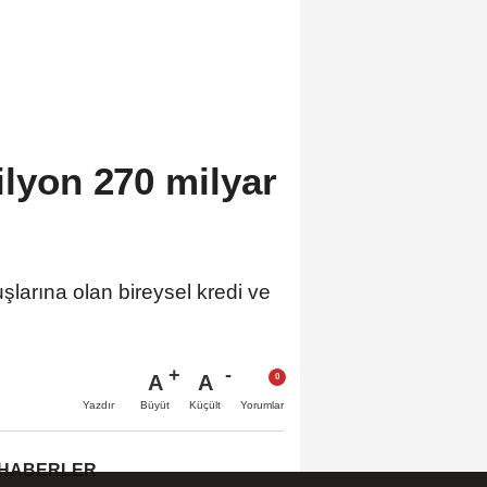
ilyon 270 milyar
şlarına olan bireysel kredi ve
A
A
Büyüt
Küçült
Yazdır
Yorumlar
 HABERLER