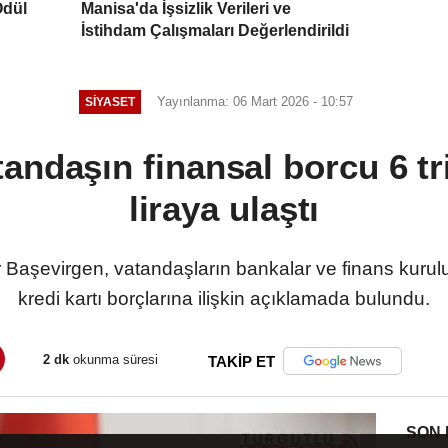
Ödül
Manisa'da İşsizlik Verileri ve
İstihdam Çalışmaları Değerlendirildi
Yayınlanma: 06 Mart 2026 - 10:57
SİYASET
andaşın finansal borcu 6 tr
liraya ulaştı
 Başevirgen, vatandaşların bankalar ve finans kurulu
kredi kartı borçlarına ilişkin açıklamada bulundu.
2 dk
okunma süresi
TAKİP ET
SON