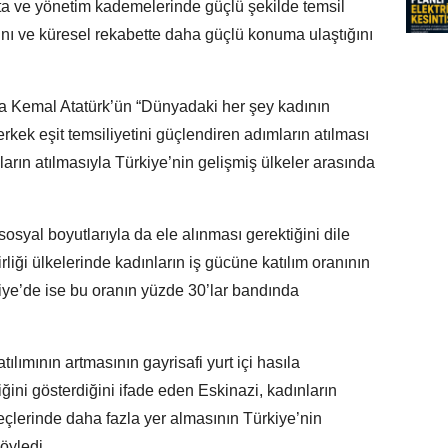
ta ve yönetim kademelerinde güçlü şekilde temsil
ığını ve küresel rekabette daha güçlü konuma ulaştığını
a Kemal Atatürk’ün “Dünyadaki her şey kadının
rkek eşit temsiliyetini güçlendiren adımların atılması
ların atılmasıyla Türkiye’nin gelişmiş ülkeler arasında
osyal boyutlarıyla da ele alınması gerektiğini dile
iği ülkelerinde kadınların iş gücüne katılım oranının
iye’de ise bu oranın yüzde 30’lar bandında
ılımının artmasının gayrisafi yurt içi hasıla
ini gösterdiğini ifade eden Eskinazi, kadınların
eçlerinde daha fazla yer almasının Türkiye’nin
öyledi.