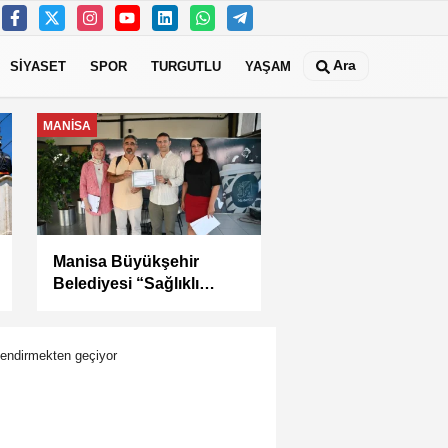
Ara
SİYASET
SPOR
TURGUTLU
YAŞAM
MANİSA
Kula Seyitali
Mahallesi’nde Sıcak
Asfalt Çalışması
Tamamlandı
çlendirmekten geçiyor