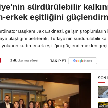
iye'nin sürdürülebilir kalkı
-erkek eşitliğini güçlendi
oordinatör Başkanı Jak Eskinazi, gelişmiş toplumların k
e ulaştığını belirterek, Türkiye’nin sürdürülebilir ka
yolunun kadın-erkek eşitliğini güçlendirmekten geçti
2 dk
okunma süresi
TAKİP ET
SON