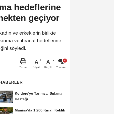
nma hedeflerine
rmekten geçiyor
adın ve erkeklerin birlikte
lkınma ve ihracat hedeflerine
ğini söyledi.
A
A
Büyüt
Küçült
Yazdır
Yorumlar
 HABERLER
Koldere'ye Tarımsal Sulama
Desteği
Manisa'da 1.200 Kınalı Keklik