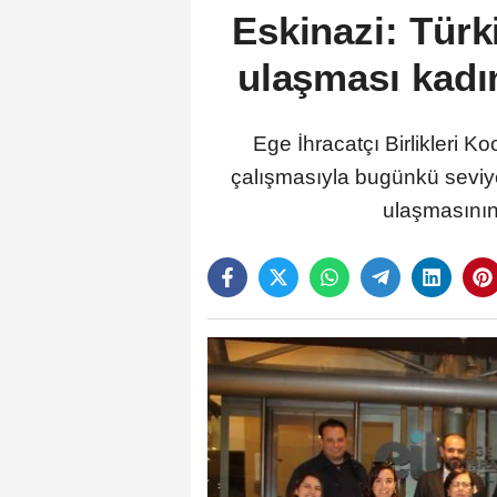
Eskinazi: Türk
ulaşması kadın
Ege İhracatçı Birlikleri K
çalışmasıyla bugünkü seviyey
ulaşmasının 