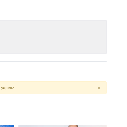
×
yapınız.