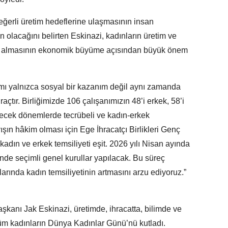
eğerli üretim hedeflerine ulaşmasının insan
 olacağını belirten Eskinazi, kadınların üretim ve
er almasının ekonomik büyüme açısından büyük önem
lımı yalnızca sosyal bir kazanım değil aynı zamanda
çtır. Birliğimizde 106 çalışanımızın 48’i erkek, 58’i
elecek dönemlerde tecrübeli ve kadın-erkek
ışın hâkim olması için Ege İhracatçı Birlikleri Genç
kadın ve erkek temsiliyeti eşit. 2026 yılı Nisan ayında
iğinde seçimli genel kurullar yapılacak. Bu süreç
rında kadın temsiliyetinin artmasını arzu ediyoruz.”
aşkanı Jak Eskinazi, üretimde, ihracatta, bilimde ve
üm kadınların Dünya Kadınlar Günü’nü kutladı.