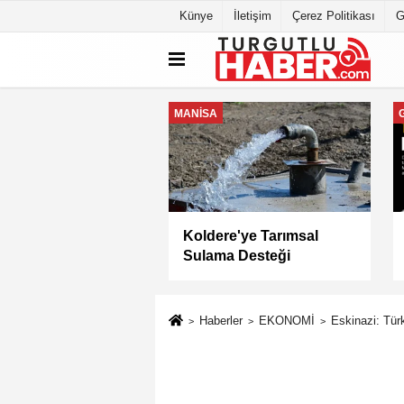
Künye
İletişim
Çerez Politikası
G
MANİSA
a Büyükşehir
Keli Mahallesi'nde Asfalt
yesi “Sağlıklı
Çalışması Tamamlandı
” Sertifikasını Aldı
Haberler
EKONOMİ
Eskinazi: Türk