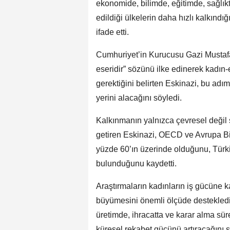
ekonomide, bilimde, eğitimde, sağlık
edildiği ülkelerin daha hızlı kalkınd
ifade etti.
Cumhuriyet’in Kurucusu Gazi Mustaf
eseridir” sözünü ilke edinerek kadın-e
gerektiğini belirten Eskinazi, bu adım
yerini alacağını söyledi.
Kalkınmanın yalnızca çevresel değil s
getiren Eskinazi, OECD ve Avrupa Birl
yüzde 60’ın üzerinde olduğunu, Türk
bulunduğunu kaydetti.
Araştırmaların kadınların iş gücüne kat
büyümesini önemli ölçüde desteklediğ
üretimde, ihracatta ve karar alma sür
küresel rekabet gücünü artıracağını s