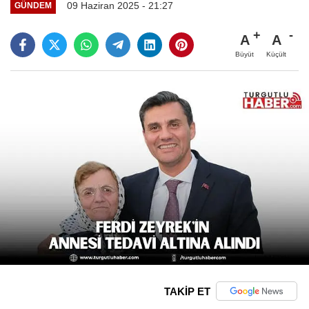
09 Haziran 2025 - 21:27
GÜNDEM
A
A
Büyüt
Küçült
TAKİP ET