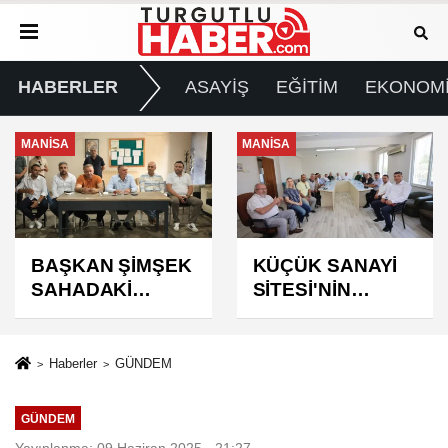
HABERLER
ASAYİŞ
EĞİTİM
EKONOM
MANİSA
MANİSA
BAŞKAN ŞİMŞEK
KÜÇÜK SANAYİ
SAHADAKİ
SİTESİ'NİN
ÇALIŞMALARI
SORUNLARI
YERİNDE
MASAYA
İNCELEDİ
YATIRILDI
Haberler
GÜNDEM
GÜNDEM
Yayınlanma: 09 Haziran 2025 - 21:27