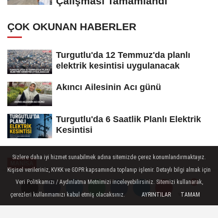
Çalışması Tamamlandı
ÇOK OKUNAN HABERLER
Turgutlu'da 12 Temmuz'da planlı
elektrik kesintisi uygulanacak
Akıncı Ailesinin Acı günü
Turgutlu'da 6 Saatlik Planlı Elektrik
Kesintisi
Sizlere daha iyi hizmet sunabilmek adına sitemizde çerez konumlandırmaktayız.
MANİSA
Kişisel verileriniz, KVKK ve GDPR kapsamında toplanıp işlenir. Detaylı bilgi almak için
Yayınlanma: 05 Haziran 2026 - 07:38
Veri Politikamızı / Aydınlatma Metnimizi inceleyebilirsiniz. Sitemizi kullanarak,
çerezleri kullanmamızı kabul etmiş olacaksınız.
AYRINTILAR
TAMAM
Yorumlar
Yorumlar
Çevre Mücadelesi Panellerde
Konuşuldu