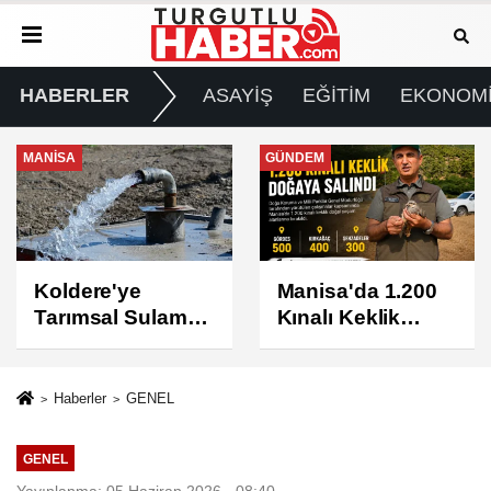
HABERLER
ASAYİŞ
EĞİTİM
EKONOM
GÜNDEM
GÜNDEM
Manisa'da 1.200
Turgutlu'da 8
Kınalı Keklik
Ağustos
Doğaya Salındı
Cumartesi Günü
Elektrik Kesintisi
Yapılacak
Haberler
GENEL
GENEL
Yayınlanma: 05 Haziran 2026 - 08:40