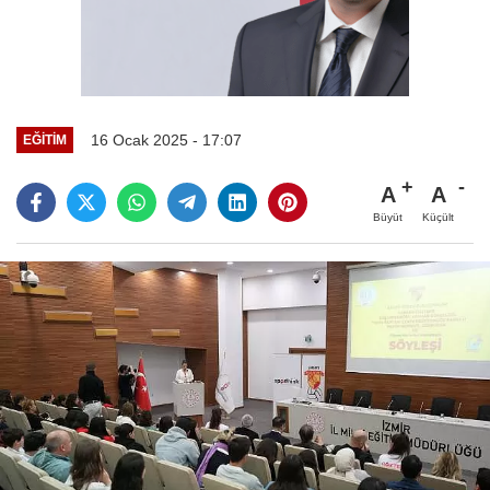
16 Ocak 2025 - 17:07
EĞİTİM
A
A
Büyüt
Küçült