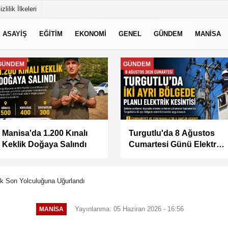
izlilik İlkeleri
ASAYİŞ
EĞİTİM
EKONOMİ
GENEL
GÜNDEM
MANİSA
MANİSA
MANİSA
BAŞKAN ŞİMŞEK
KÜÇÜK SANAYİ
SAHADAKİ
SİTESİ'NİN SORUNLARI
ÇALIŞMALARI YERİNDE
MASAYA YATIRILDI
İNCELEDİ
k Son Yolculuğuna Uğurlandı
Yayınlanma: 05 Haziran 2026 - 16:56
MANİSA