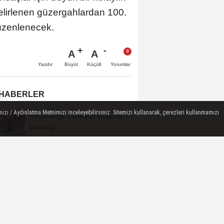
elirlenen güzergahlardan 100.
 düzenlenecek.
A
A
Büyüt
Küçült
Yazdır
Yorumlar
 HABERLER
ızı / Aydınlatma Metnimizi inceleyebilirsiniz. Sitemizi kullanarak, çerezleri kullanmamızı
Koldere'ye Tarımsal Sulama
Desteği
Manisa'da 1.200 Kınalı Keklik
Doğaya Salındı
Turgutlu'da 8 Ağustos
Cumartesi Günü Elektrik
Kesintisi Yapılacak
Manisa Büyükşehir