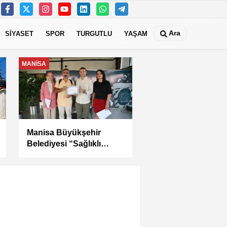
Ara
SİYASET
SPOR
TURGUTLU
YAŞAM
MANİSA
Kula Seyitali
Mahallesi’nde Sıcak
Asfalt Çalışması
Tamamlandı