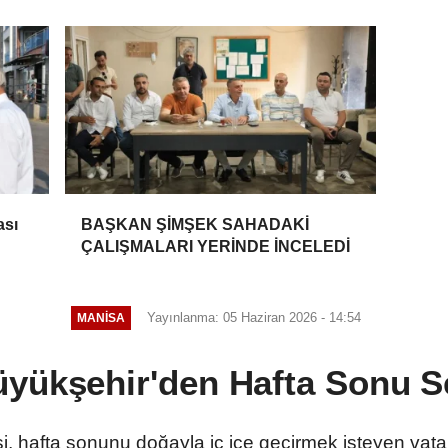
ası
BAŞKAN ŞİMŞEK SAHADAKİ
ÇALIŞMALARI YERİNDE İNCELEDİ
Yayınlanma: 05 Haziran 2026 - 14:54
MANİSA
yükşehir'den Hafta Sonu Se
 hafta sonunu doğayla iç içe geçirmek isteyen vatan