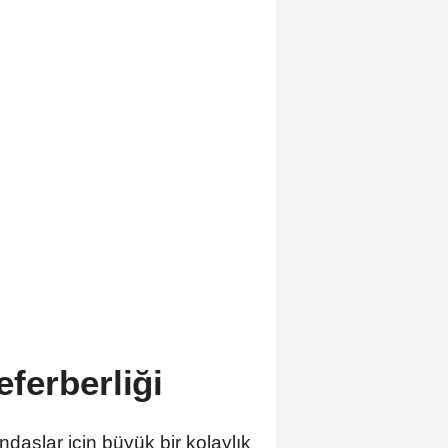
ferberliği
daşlar için büyük bir kolaylık