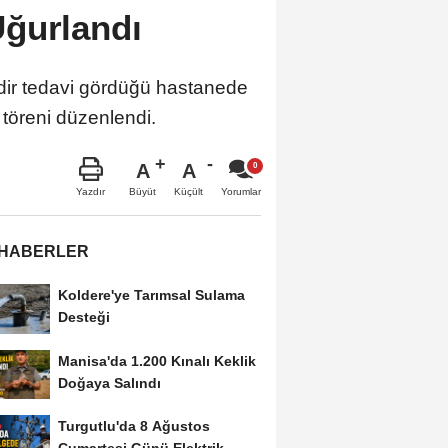
ğurlandı
dir tedavi gördüğü hastanede
 töreni düzenlendi.
A
A
Büyüt
Küçült
Yazdır
Yorumlar
 HABERLER
Koldere'ye Tarımsal Sulama
Desteği
Manisa'da 1.200 Kınalı Keklik
Doğaya Salındı
Turgutlu'da 8 Ağustos