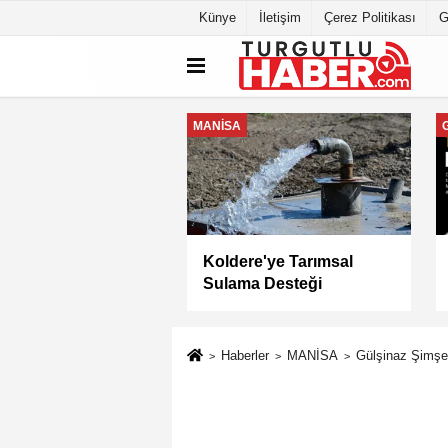
Künye
İletişim
Çerez Politikası
G
MANİSA
a Büyükşehir
Keli Mahallesi'nde Asfalt
yesi “Sağlıklı
Çalışması Tamamlandı
” Sertifikasını Aldı
Haberler
MANİSA
Gülşinaz Şimşe