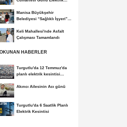
Cumartesi Günü Elektrik
Kesintisi Yapılacak
Manisa Büyükşehir
Belediyesi “Sağlıklı İşyeri”
Sertifikasını...
Keli Mahallesi'nde Asfalt
Çalışması Tamamlandı
 OKUNAN HABERLER
Turgutlu'da 12 Temmuz'da
planlı elektrik kesintisi
uygulanacak
Akıncı Ailesinin Acı günü
Turgutlu'da 6 Saatlik Planlı
Elektrik Kesintisi