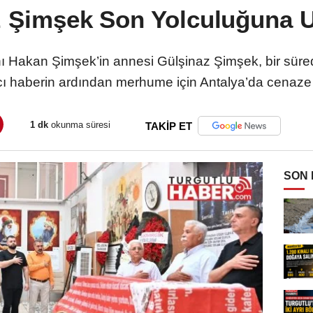
z Şimşek Son Yolculuğuna U
 Hakan Şimşek’in annesi Gülşinaz Şimşek, bir süre
Acı haberin ardından merhume için Antalya’da cenaze
1 dk
okunma süresi
TAKİP ET
SON