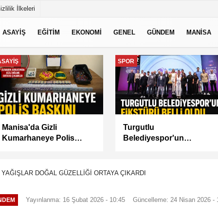
izlilik İlkeleri
ASAYİŞ
EĞİTİM
EKONOMİ
GENEL
GÜNDEM
MANİSA
GÜNDEM
MANİSA
Akademi Manisa’da
BAŞKAN
Eğitimler Başladı
BALABAN’DAN YEŞİL
ALANLARDA İŞGALİYE
DENETİMİ
 YAĞIŞLAR DOĞAL GÜZELLİĞİ ORTAYA ÇIKARDI
Yayınlanma: 16 Şubat 2026 - 10:45
Güncelleme: 24 Nisan 2026 - 
NDEM