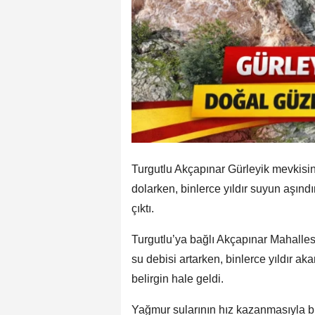
Turgutlu Akçapınar Gürleyik mevkisin
dolarken, binlerce yıldır suyun aşınd
çıktı.
Turgutlu’ya bağlı Akçapınar Mahallesi
su debisi artarken, binlerce yıldır ak
belirgin hale geldi.
Yağmur sularının hız kazanmasıyla bi