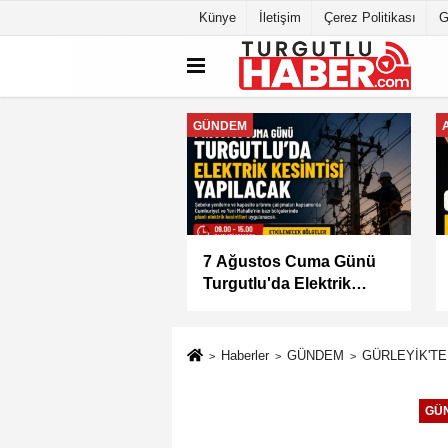
Künye
İletişim
Çerez Politikası
G
GENEL
lu'da İki Mahallede
Başkan Dutlulu Müjdeyi
 Elektrik Kesintisi
Verdi: Akpınar Mesire
Alanı Hizmete Açılıyor
Haberler
GÜNDEM
GÜRLEYİK'TE
GÜ