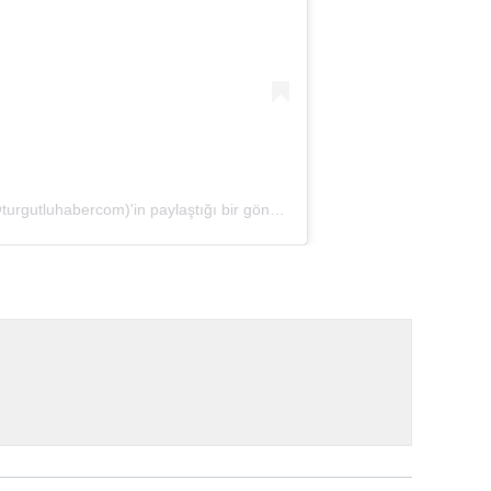
Turgutlu Haber - turgutluhaber.com (@turgutluhabercom)'in paylaştığı bir gönderi