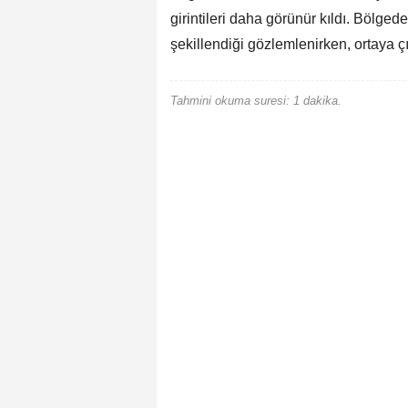
girintileri daha görünür kıldı. Bölged
şekillendiği gözlemlenirken, ortaya ç
Tahmini okuma suresi: 1 dakika.