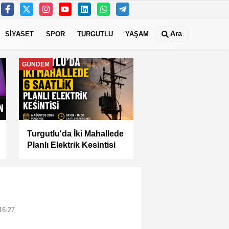
Ara
SİYASET
SPOR
TURGUTLU
YAŞAM
MANİSA
Manisa Büyükşehir İle
“Mahallemde Şenlik Var”
16:27