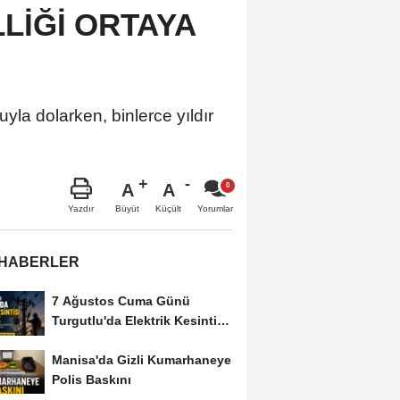
LİĞİ ORTAYA
yla dolarken, binlerce yıldır
A
A
Büyüt
Küçült
Yazdır
Yorumlar
 HABERLER
7 Ağustos Cuma Günü
Turgutlu'da Elektrik Kesintisi
Yapılacak
Manisa'da Gizli Kumarhaneye
Polis Baskını